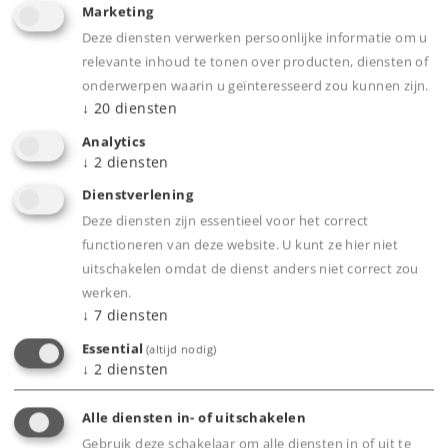
Snelle selectie van loc-adressen.
Marketing
Deze diensten verwerken persoonlijke informatie om u
relevante inhoud te tonen over producten, diensten of
update 3.6.x
onderwerpen waarin u geïnteresseerd zou kunnen zijn.
Modeltijd kan worden weergegeven.
↓
20
diensten
Eigen dienstregelingen kunnen worden
Analytics
gemaakt.
↓
2
diensten
Geluidsweergave via externe luidsprekers.
Dienstverlening
Geluiden afzonderlijk te laden via Central
Deze diensten zijn essentieel voor het correct
Station.
functioneren van deze website. U kunt ze hier niet
Uitgebreide automatiseringsmogelijkheden
uitschakelen omdat de dienst anders niet correct zou
voor de modelspoorbaan.
werken.
↓
7
diensten
update 4.x
Essential
(altijd nodig)
↓
2
diensten
mfx-aanmelding van de actuele vorm- en
lichtsignalen bij Central Station.
Alle diensten in- of uitschakelen
Gebruik deze schakelaar om alle diensten in of uit te