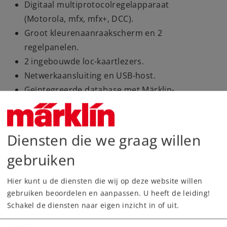
Digitaal multiprotocolregelapparaat
(Motorola, mfx, mfx+, DCC).
Groot kleurenaanraakscherm en 2
regelpanelen.
2 ingebouwde loc-kaartlezers.
Netwerkaansluiting en USB-host.
Geïntegreerde database met Märklin-
locgegevens.
Tot 16 schakelbare locfuncties.
Keyboard en memory geïntegreerd.
Diensten die we graag willen
Geïntegreerd nabootsingsregelpaneel.
gebruiken
update 3.5.x
Hier kunt u de diensten die wij op deze website willen
Verschillende achtergrondfoto's
gebruiken beoordelen en aanpassen. U heeft de leiding!
selecteerbaar.
Schakel de diensten naar eigen inzicht in of uit.
Helderheidsinstelling voor dag/nacht