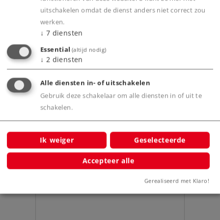
Product
uitschakelen omdat de dienst anders niet correct zou
werken.
↓
7
diensten
Essential
(altijd nodig)
Productinfo
↓
2
diensten
Alle diensten in- of uitschakelen
Gebruik deze schakelaar om alle diensten in of uit te
Bijbehorende producten
schakelen.
 600 mm
Ik weiger
Geselecteerde
Accepteer alle
Gerealiseerd met Klaro!