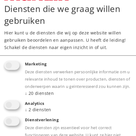
Diensten die we graag willen
Downloads
gebruiken
Hier kunt u de diensten die wij op deze website willen
gebruiken beoordelen en aanpassen. U heeft de leiding!
Schakel de diensten naar eigen inzicht in of uit.
Marketing
Deze diensten verwerken persoonlijke informatie om u
Highlights
relevante inhoud te tonen over producten, diensten of
onderwerpen waarin u geïnteresseerd zou kunnen zijn.
Lijkt sterk op het grote voorbeeld
↓
20
diensten
Elektrisch zeer bedrijfszeker
Analytics
In een oogwenk in elkaar gezet en weer
↓
2
diensten
opgeborgen
Dienstverlening
Deze diensten zijn essentieel voor het correct
functioneren van deze website. U kunt ze hier niet