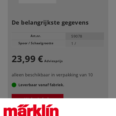
De belangrijkste gegevens
Art.nr.
59078
Spoor / Schaalgrootte
1 /
23,99 €
Adviesprijs
alleen beschikbaar in verpakking van 10
Leverbaar vanaf fabriek.
Webwinkel
Dealer zoeken