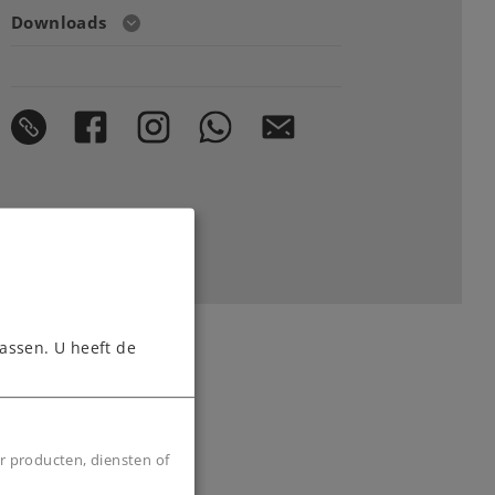
Downloads
assen. U heeft de
r producten, diensten of