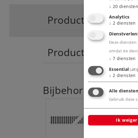
↓
20
dienste
Product
Analytics
↓
2
diensten
Dienstverlen
Deze diensten z
Productinfo
omdat de diens
↓
7
diensten
Essential
(alt
↓
2
diensten
Bijbehorende produ
Alle diensten
Gebruik deze sc
Ik weiger