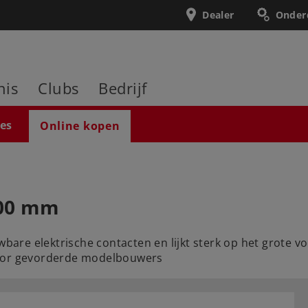
Dealer
Onder
nis
Clubs
Bedrijf
ies
Online kopen
600 mm
wbare elektrische contacten en lijkt sterk op het grote v
voor gevorderde modelbouwers