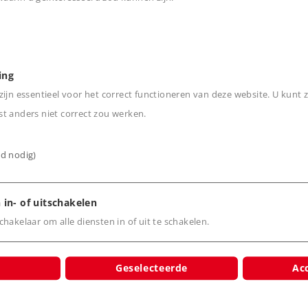
n
ing
ijn essentieel voor het correct functioneren van deze website. U kunt z
t anders niet correct zou werken.
ijd nodig)
cten
 in- of uitschakelen
hakelaar om alle diensten in of uit te schakelen.
Geselecteerde
Acc