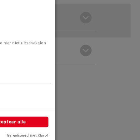
e hier niet uitschakelen
epteer alle
Gerealiseerd met Klaro!