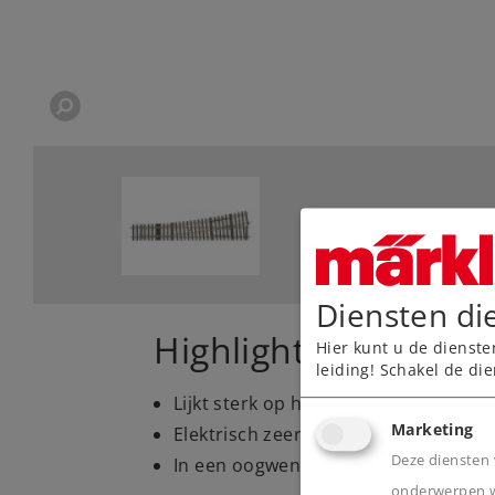
Diensten di
Highlights
Hier kunt u de dienste
leiding! Schakel de die
Lijkt sterk op het grote voorbeeld
Marketing
Elektrisch zeer bedrijfszeker
Deze diensten 
In een oogwenk in elkaar gezet en 
onderwerpen wa