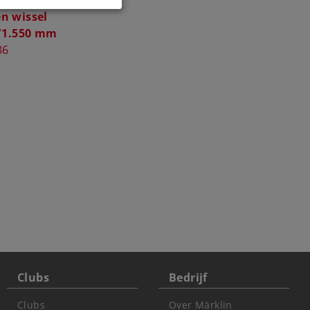
n wissel
4/1.550 mm
86
Clubs
Bedrijf
Clubs
Over Märklin