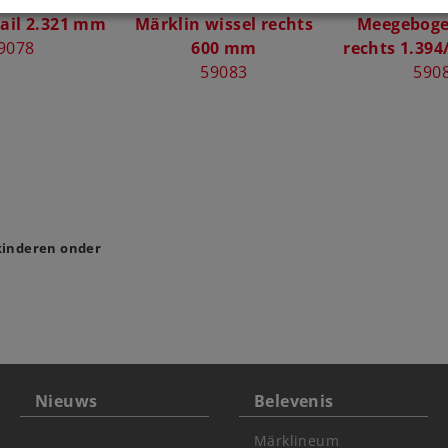
ail 2.321 mm
Märklin wissel rechts
Meegeboge
9078
600 mm
rechts 1.39
59083
590
 kinderen onder
Nieuws
Belevenis
Märklineum