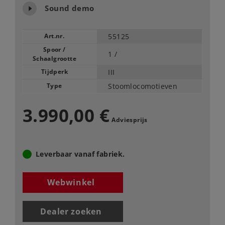
Sound demo
Art.nr.
55125
Spoor /
1 /
Schaalgrootte
Tijdperk
III
Type
Stoomlocomotieven
3.990,00 €
Adviesprijs
Leverbaar vanaf fabriek.
Webwinkel
Dealer zoeken