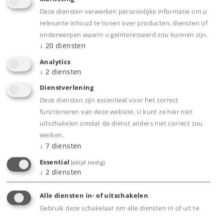
Nieuw ontwikkelde decodergeneratie met
Deze diensten verwerken persoonlijke informatie om u
buffercondensator en maximaal 32 functies
relevante inhoud te tonen over producten, diensten of
Rookgenerator met omwenteling-synchrone
onderwerpen waarin u geïnteresseerd zou kunnen zijn.
↓
20
diensten
stoomuitstoot, cilinderstoom
vooraan/achteraan en stoomfluit
Analytics
↓
2
diensten
Speciale functie: Machinist bedient de
regelschuif (m.b.v. servomotor)
Dienstverlening
Deze diensten zijn essentieel voor het correct
Lastafhankelijk rijgeluid, synchroon met de
functioneren van deze website. U kunt ze hier niet
zuigerslagen
uitschakelen omdat de dienst anders niet correct zou
Rookkastdeur en domdeksel kunnen open en
werken.
met veel originele details
↓
7
diensten
Frontsein met historisch juiste lichtkleur en
Essential
(altijd nodig)
warm-witte LED's
↓
2
diensten
Rood sluitsein schakelbaar
Verlichting in het machinistenhuis
Alle diensten in- of uitschakelen
Gebruik deze schakelaar om alle diensten in of uit te
Met mfx-decoder voor gebruik met