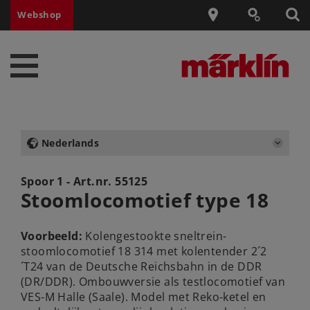
Webshop
Nederlands
Spoor 1 - Art.nr.
55125
Stoomlocomotief type 18
Voorbeeld:
Kolengestookte sneltrein-
stoomlocomotief 18 314 met kolentender 2´2
´T24 van de Deutsche Reichsbahn in de DDR
(DR/DDR). Ombouwversie als testlocomotief van
VES-M Halle (Saale). Model met Reko-ketel en