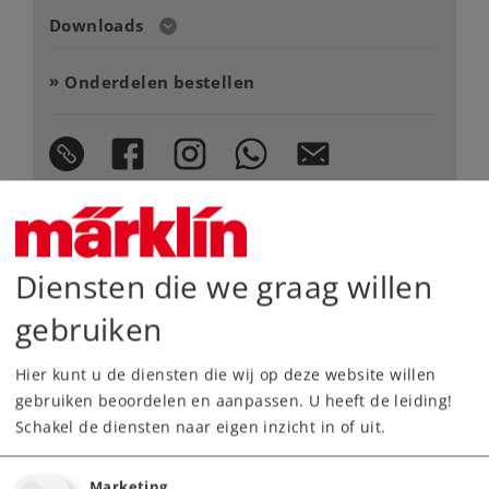
Downloads
Onderdelen bestellen
Highlights
Diensten die we graag willen
gebruiken
Volledig nieuw ontworpen model
Zeer gedetailleerde volledig metalen
Hier kunt u de diensten die wij op deze website willen
constructie
gebruiken beoordelen en aanpassen. U heeft de leiding!
Chassis, opbouw, ketel enz. van
Schakel de diensten naar eigen inzicht in of uit.
zinkspuitgietwerk, los gemonteerde delen van
messing
Marketing