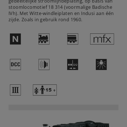
gedeeltelijke stroomlijnbeplating, op basis van
stoomlocomotief 18 314 (voormalige Badische
IVh). Met Witte-windleiplaten en Indusi aan één
zijde. Zoals in gebruik rond 1960.
$
)
?
e
§
h
M
k
3
Y