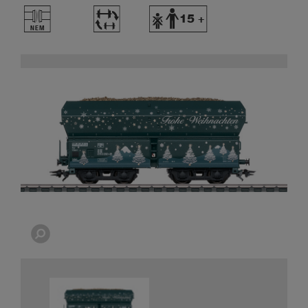
U
~
Y