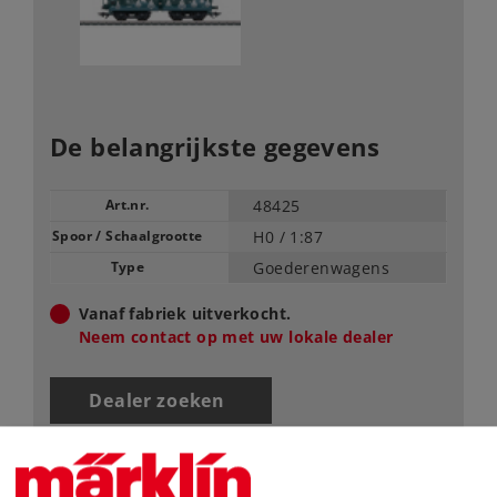
De belangrijkste gegevens
Art.nr.
48425
Spoor / Schaalgrootte
H0 /
1:87
Type
Goederenwagens
Vanaf fabriek uitverkocht.
Neem contact op met uw lokale dealer
Dealer zoeken
Downloads