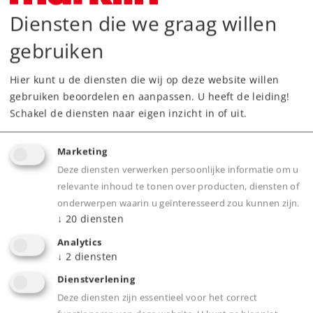
Onderdelen bestellen
Diensten die we graag willen
gebruiken
Hier kunt u de diensten die wij op deze website willen
gebruiken beoordelen en aanpassen. U heeft de leiding!
Schakel de diensten naar eigen inzicht in of uit.
Highlights
Marketing
Een origineel Kerstcadeau!
Deze diensten verwerken persoonlijke informatie om u
Model in speciale Kerstuitvoering.
relevante inhoud te tonen over producten, diensten of
Geladen met 'Goudklompjes'.
onderwerpen waarin u geïnteresseerd zou kunnen zijn.
↓
20
diensten
Analytics
↓
2
diensten
Product
Dienstverlening
Deze diensten zijn essentieel voor het correct