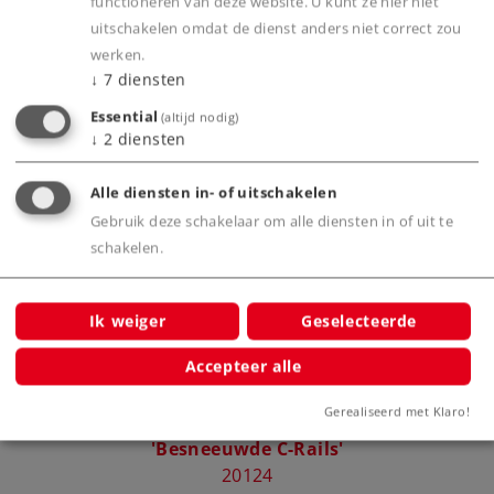
functioneren van deze website. U kunt ze hier niet
Productinfo
uitschakelen omdat de dienst anders niet correct zou
werken.
↓
7
diensten
Essential
(altijd nodig)
↓
2
diensten
Bijbehorende producten
Alle diensten in- of uitschakelen
Gebruik deze schakelaar om alle diensten in of uit te
schakelen.
Ik weiger
Geselecteerde
Accepteer alle
Gerealiseerd met Klaro!
Märklin Start up - Uitbreidingsset
M
'Besneeuwde C-Rails'
20124