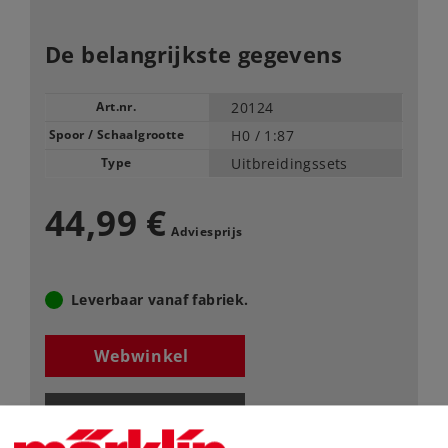
De belangrijkste gegevens
Art.nr.
20124
Spoor / Schaalgrootte
H0 /
1:87
Type
Uitbreidingssets
44,99 €
Adviesprijs
Leverbaar vanaf fabriek.
Webwinkel
Dealer zoeken