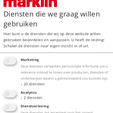
Downloads
Diensten die we graag willen
gebruiken
Hier kunt u de diensten die wij op deze website willen
gebruiken beoordelen en aanpassen. U heeft de leiding!
Schakel de diensten naar eigen inzicht in of uit.
Highlights
Marketing
Besneeuwde C-rails.
Deze diensten verwerken persoonlijke informatie om u
relevante inhoud te tonen over producten, diensten of
In geschenkverpakking.
onderwerpen waarin u geïnteresseerd zou kunnen zijn.
↓
20
diensten
Analytics
Product
↓
2
diensten
Dienstverlening
Deze diensten zijn essentieel voor het correct