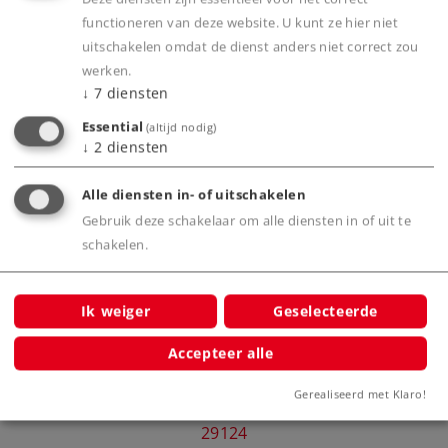
Productinfo
functioneren van deze website. U kunt ze hier niet
uitschakelen omdat de dienst anders niet correct zou
werken.
↓
7
diensten
Essential
(altijd nodig)
Bijbehorende producten
↓
2
diensten
agen
Alle diensten in- of uitschakelen
Gebruik deze schakelaar om alle diensten in of uit te
schakelen.
Ik weiger
Geselecteerde
Accepteer alle
Märklin Start-Up - Startset
Mar
Gerealiseerd met Klaro!
"Kerstmis"
29124