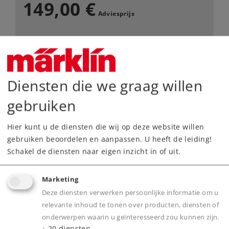
149,00 €
Adviesprijs
Leverbaar vanaf fabriek.
Webwinkel
Diensten die we graag willen
gebruiken
Dealer zoeken
Hier kunt u de diensten die wij op deze website willen
Downloads
gebruiken beoordelen en aanpassen. U heeft de leiding!
Schakel de diensten naar eigen inzicht in of uit.
Onderdelen bestellen
Marketing
Deze diensten verwerken persoonlijke informatie om u
relevante inhoud te tonen over producten, diensten of
onderwerpen waarin u geïnteresseerd zou kunnen zijn.
↓
20
diensten