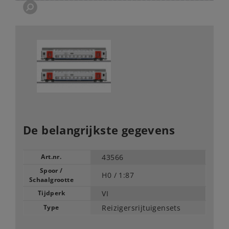
De belangrijkste gegevens
Art.nr.
43566
Spoor /
H0 /
1:87
Schaalgrootte
Tijdperk
VI
Type
Reizigersrijtuigensets