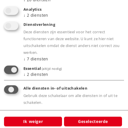
Analytics
Highlights
↓
2
diensten
Ideale uitbreiding voor de al eerder
Dienstverlening
verschenen artikelen 29474, 43573 en 94527.
Deze diensten zijn essentieel voor het correct
functioneren van deze website. U kunt ze hier niet
uitschakelen omdat de dienst anders niet correct zou
werken.
Product
↓
7
diensten
Essential
(altijd nodig)
↓
2
diensten
Productinfo
Alle diensten in- of uitschakelen
Gebruik deze schakelaar om alle diensten in of uit te
schakelen.
Bijbehorende producten
Ik weiger
Geselecteerde