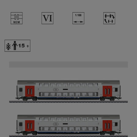
U
8
{
~
Y