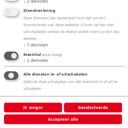
↓
2
diensten
Dienstverlening
Deze diensten zijn essentieel voor het correct
functioneren van deze website. U kunt ze hier niet
uitschakelen omdat de dienst anders niet correct zou
werken.
↓
7
diensten
Product
Essential
(altijd nodig)
↓
2
diensten
Productinfo
Alle diensten in- of uitschakelen
Gebruik deze schakelaar om alle diensten in of uit te
schakelen.
Waarschuwing
Ik weiger
Geselecteerde
Let op: Niet voor kinderen onder
de 15 jaar
Accepteer alle