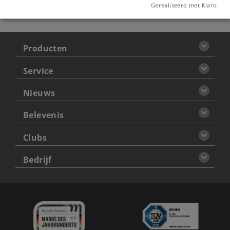
Gerealiseerd met Klaro!
Producten
Service
Nieuws
Belevenis
Clubs
Bedrijf