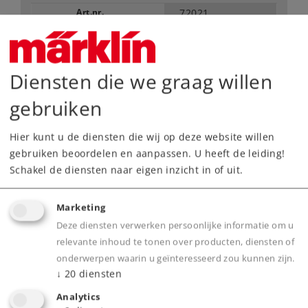
Art.nr.
72021
Spoor / Schaalgrootte
H0 /
1:87
Type
Diversen
Diensten die we graag willen
17,49 €
Adviesprijs
gebruiken
inhoud: 2 stuks
Hier kunt u de diensten die wij op deze website willen
gebruiken beoordelen en aanpassen. U heeft de leiding!
Leverbaar vanaf fabriek.
Schakel de diensten naar eigen inzicht in of uit.
Webwinkel
Marketing
Deze diensten verwerken persoonlijke informatie om u
Dealer zoeken
relevante inhoud te tonen over producten, diensten of
onderwerpen waarin u geïnteresseerd zou kunnen zijn.
↓
20
diensten
Downloads
Analytics