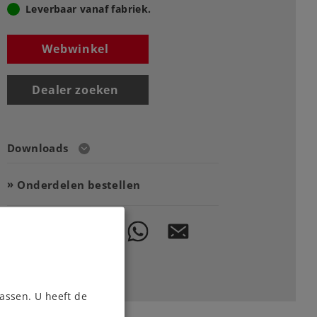
Leverbaar vanaf fabriek.
Webwinkel
Dealer zoeken
Downloads
Onderdelen bestellen
assen. U heeft de