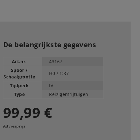
De belangrijkste gegevens
Art.nr.
43167
Spoor /
H0 /
1:87
Schaalgrootte
Tijdperk
IV
Type
Reizigersrijtuigen
99,99 €
Adviesprijs