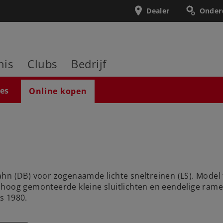
Dealer
Onder
nis
Clubs
Bedrijf
ies
Online kopen
hn (DB) voor zogenaamde lichte sneltreinen (LS). Model 
hoog gemonteerde kleine sluitlichten en eendelige ramen 
s 1980.