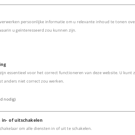
hting met LED's.
verwerken persoonlijke informatie om u relevante inhoud te tonen ove
en.
arin u geïnteresseerd zou kunnen zijn.
n worden bediend met de
n
 ingebouwd is.
.
ing
ijn essentieel voor het correct functioneren van deze website. U kunt z
t anders niet correct zou werken.
ijd nodig)
 in- of uitschakelen
hakelaar om alle diensten in of uit te schakelen.