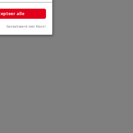
epteer alle
Gerealiseerd met Klaro!