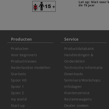
Let op: Niet voor
de 15 jaar
Producten
Service
Producten
Productdatabank
Voor beginners
Handleidingen &
Productnieuws
Onderdelen
Nederlandse modellen
Technische informatie
Startsets
Downloads
Spoor H0
Seminars/Workshops
Spoor 1
Infodagen
Spoor Z
Klantenservice
my world
Reclamewagens
Start up
Dealer zoeken