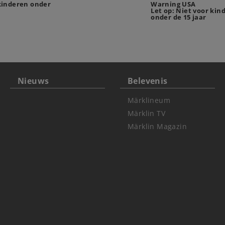
 kinderen onder
Warning USA
Let op: Niet voor kin
onder de 15 jaar
Nieuws
Belevenis
Märklineum
Märklin TV
Märklin Magazin