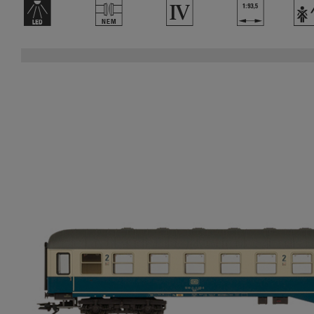
+
U
4
}