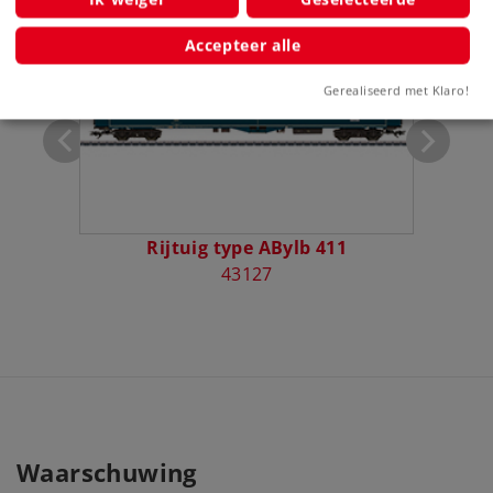
f 457
Accepteer alle
Gerealiseerd met Klaro!
Rijtuig type ABylb 411
43127
Waarschuwing