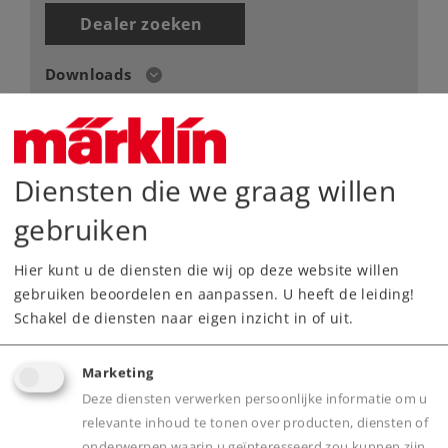
Dealer zoeken
Downloads
Onderdelen bestellen
Diensten die we graag willen
gebruiken
Hier kunt u de diensten die wij op deze website willen
gebruiken beoordelen en aanpassen. U heeft de leiding!
Highlights
Schakel de diensten naar eigen inzicht in of uit.
Verlichting in de machinistencabine digitaal
schakelbaar.
Marketing
Met metalen opbouw.
Deze diensten verwerken persoonlijke informatie om u
relevante inhoud te tonen over producten, diensten of
Middenmotor, alle vier de assen via cardan
onderwerpen waarin u geïnteresseerd zou kunnen zijn.