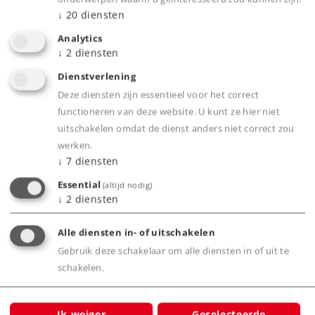
aangedreven.
↓
20
diensten
Met digitale mfx+ decoder.
Analytics
↓
2
diensten
Dienstverlening
Product
Deze diensten zijn essentieel voor het correct
functioneren van deze website. U kunt ze hier niet
uitschakelen omdat de dienst anders niet correct zou
werken.
Productinfo
↓
7
diensten
Essential
(altijd nodig)
↓
2
diensten
Digitale functies
Alle diensten in- of uitschakelen
Gebruik deze schakelaar om alle diensten in of uit te
schakelen.
Bijbehorende producten
Ik weiger
Geselecteerde