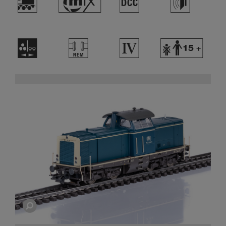
(
#
§
h
N
T
4
Y