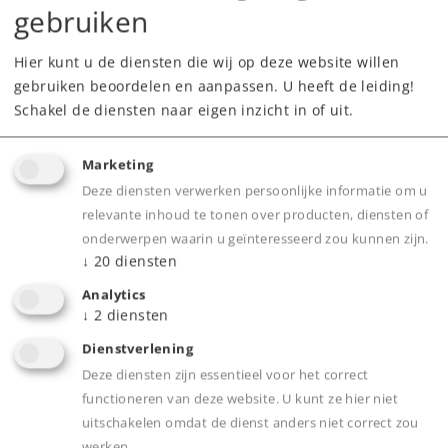
gebruiken
Hier kunt u de diensten die wij op deze website willen
gebruiken beoordelen en aanpassen. U heeft de leiding!
Schakel de diensten naar eigen inzicht in of uit.
Highlights
Marketing
Deze diensten verwerken persoonlijke informatie om u
Met buffercondensator voor het overbruggen
relevante inhoud te tonen over producten, diensten of
van korte stroomloze secties.
onderwerpen waarin u geïnteresseerd zou kunnen zijn.
↓
20
diensten
Stuurtafelverlichting digitaal te bedienen.
Verlichting in de machinistencabine digitaal te
Analytics
↓
2
diensten
bedienen.
Dienstverlening
Onderstel en opbouw van de locomotief zijn
Deze diensten zijn essentieel voor het correct
vervaardigd van zinkdrukgietwerk.
functioneren van deze website. U kunt ze hier niet
Met veel los gemonteerde detailonderdelen.
uitschakelen omdat de dienst anders niet correct zou
Veel schakelbare lichtfuncties.
werken.