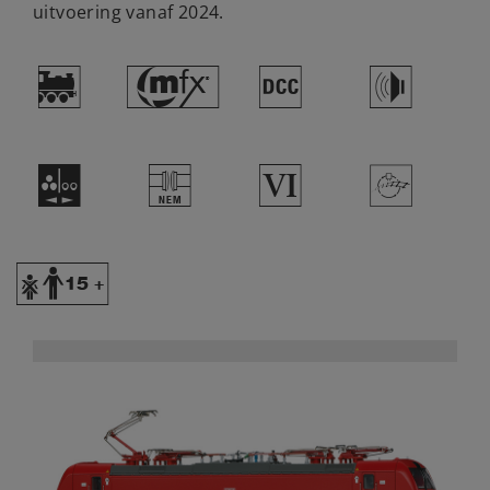
uitvoering vanaf 2024.
)
#
§
h
N
U
8
>
Y