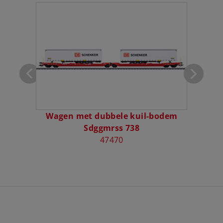
 type
on
Wagen met dubbele kuil-bodem
Wage
Sdggmrss 738
S
47470