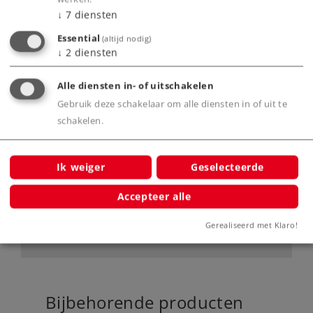
Digitale mfx+ decoder met uitgebreide
↓
7
diensten
bedrijfs- en geluidsfuncties.
Essential
(altijd nodig)
↓
2
diensten
Alle diensten in- of uitschakelen
Product
Gebruik deze schakelaar om alle diensten in of uit te
schakelen.
Productinfo
Ik weiger
Geselecteerde
Accepteer alle
Digitale functies
Gerealiseerd met Klaro!
Bijbehorende producten