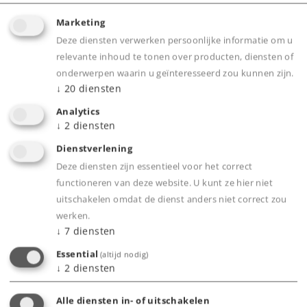
Marketing
Deze diensten verwerken persoonlijke informatie om u
relevante inhoud te tonen over producten, diensten of
onderwerpen waarin u geïnteresseerd zou kunnen zijn.
Highlights
↓
20
diensten
Analytics
Dit model wordt opnieuw geproduceerd met
↓
2
diensten
nieuwe wagennummers.
Dienstverlening
Gedetailleerde uitvoering, grotendeels van
Deze diensten zijn essentieel voor het correct
metaal vervaardigd.
functioneren van deze website. U kunt ze hier niet
Voorzien van echt werkende klapbeugels.
uitschakelen omdat de dienst anders niet correct zou
Veel los aangezette details.
werken.
↓
7
diensten
Bufferhoogte volgens NEM.
Geladen met 2 zadelopleggers.
Essential
(altijd nodig)
↓
2
diensten
Alle diensten in- of uitschakelen