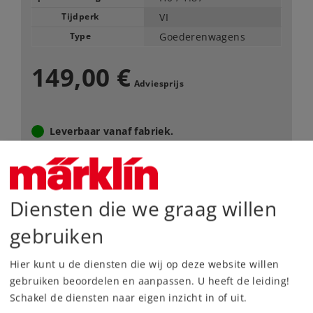
Tijdperk
VI
Type
Goederenwagens
149,00 €
Adviesprijs
Leverbaar vanaf fabriek.
Webwinkel
Diensten die we graag willen
Dealer zoeken
gebruiken
Downloads
Hier kunt u de diensten die wij op deze website willen
gebruiken beoordelen en aanpassen. U heeft de leiding!
Onderdelen bestellen
Schakel de diensten naar eigen inzicht in of uit.