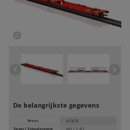
De belangrijkste gegevens
Art.nr.
47470
Spoor / Schaalgrootte
H0 /
1:87