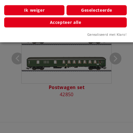
Ik weiger
Geselecteerde
Bijbehorende producten
Accepteer alle
Gerealiseerd met Klaro!
Postwagen set
P
42850