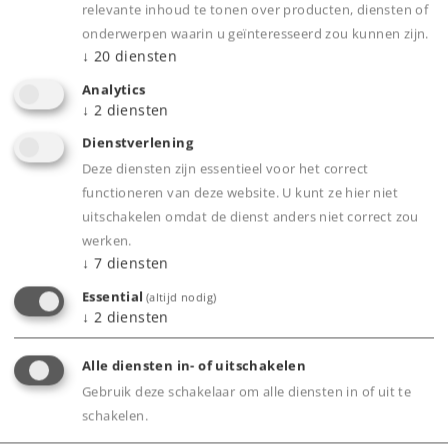
Highlights
relevante inhoud te tonen over producten, diensten of
onderwerpen waarin u geïnteresseerd zou kunnen zijn.
Voordelig instapmodel.
↓
20
diensten
Technisch verbeterd.
Analytics
Met LED verlichting
↓
2
diensten
Dienstverlening
Deze diensten zijn essentieel voor het correct
Product
functioneren van deze website. U kunt ze hier niet
uitschakelen omdat de dienst anders niet correct zou
werken.
↓
7
diensten
Productinfo
Essential
(altijd nodig)
↓
2
diensten
Alle diensten in- of uitschakelen
Digitale functies
Gebruik deze schakelaar om alle diensten in of uit te
schakelen.