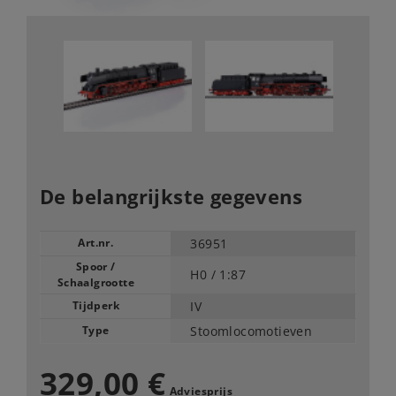
De belangrijkste gegevens
Art.nr.
36951
Spoor /
H0 /
1:87
Schaalgrootte
Tijdperk
IV
Type
Stoomlocomotieven
329,00 €
Adviesprijs