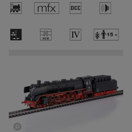
(
e
§
h
H
U
4
Y