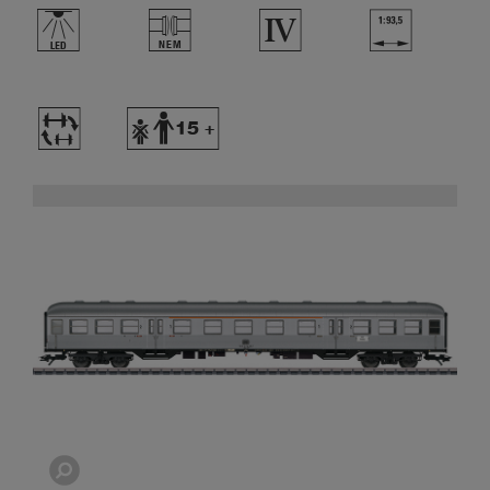
,
U
4
}
~
Y