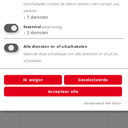
Product
uitschakelen omdat de dienst anders niet correct zou
werken.
↓
7
diensten
Productinfo
Essential
(altijd nodig)
↓
2
diensten
Alle diensten in- of uitschakelen
Gebruik deze schakelaar om alle diensten in of uit te
Bijbehorende producten
schakelen.
Ik weiger
Geselecteerde
Accepteer alle
Gerealiseerd met Klaro!