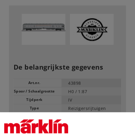
De belangrijkste gegevens
Art.nr.
43898
Spoor / Schaalgrootte
H0 /
1:87
Tijdperk
IV
Type
Reizigersrijtuigen
69,99 €
Adviesprijs