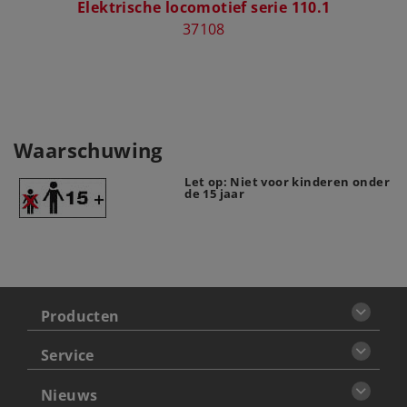
Elektrische locomotief serie 110.1
D
37108
Waarschuwing
Let op: Niet voor kinderen onder
de 15 jaar
Producten
Service
Nieuws