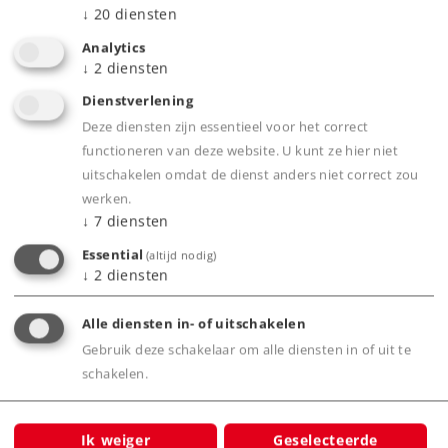
stroomafnemer.
↓
20
diensten
Analytics
↓
2
diensten
Product
Dienstverlening
Deze diensten zijn essentieel voor het correct
functioneren van deze website. U kunt ze hier niet
uitschakelen omdat de dienst anders niet correct zou
Productinfo
werken.
↓
7
diensten
Essential
(altijd nodig)
↓
2
diensten
Digitale functies
Alle diensten in- of uitschakelen
Gebruik deze schakelaar om alle diensten in of uit te
schakelen.
Bijbehorende producten
Ik weiger
Geselecteerde