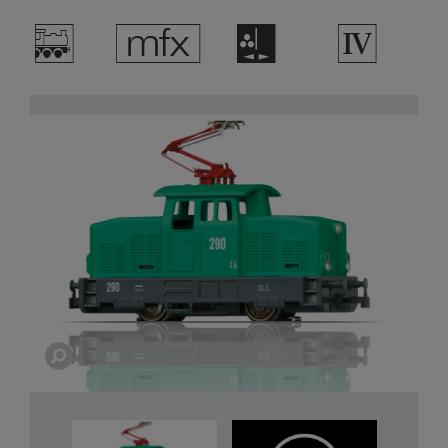
/
e
H
4