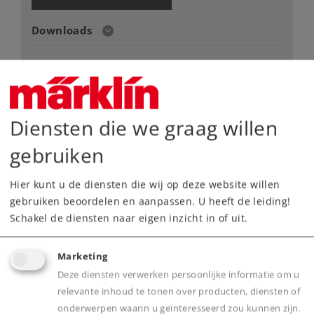
Downloads
Onderdelen bestellen
Diensten die we graag willen
gebruiken
Hier kunt u de diensten die wij op deze website willen
Highlights
gebruiken beoordelen en aanpassen. U heeft de leiding!
Schakel de diensten naar eigen inzicht in of uit.
Robuuste loc - bijzonder geschikt voor
kinderen vanaf 6 jaar.
Marketing
Digitale mfx-decoder - locomotief digitaal te
Deze diensten verwerken persoonlijke informatie om u
bedienen.
relevante inhoud te tonen over producten, diensten of
Met de hand op en neer te bewegen
onderwerpen waarin u geïnteresseerd zou kunnen zijn.