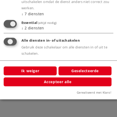
uitschakelen omdat de dienst anders niet correct zou
werken.
Bijbehorende producten
↓
7
diensten
Essential
(altijd nodig)
↓
2
diensten
uizen
Alle diensten in- of uitschakelen
Gebruik deze schakelaar om alle diensten in of uit te
schakelen.
Ik weiger
Geselecteerde
3D gebouwenpuzzel "Theater"
3D g
Accepteer alle
72782
Gerealiseerd met Klaro!