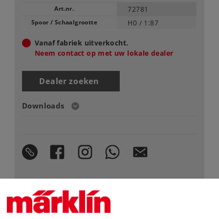
Art.nr.
72781
Spoor / Schaalgrootte
H0 /
1:87
Vanaf fabriek uitverkocht.
Neem contact op met uw lokale dealer
Dealer zoeken
Downloads
Highlights