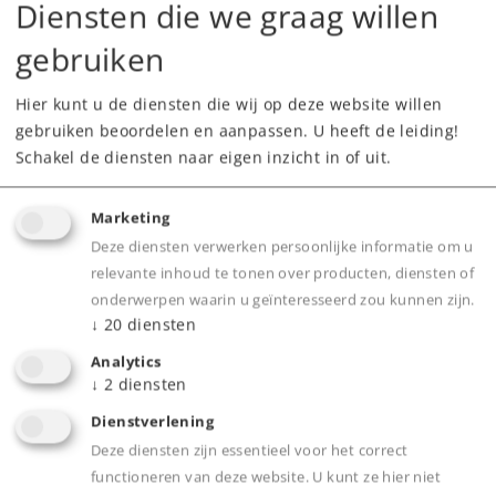
Diensten die we graag willen
De aantrekkelijke vormgeving van het gebouw
zorgt voor een blikvanger op elke
gebruiken
modelspoorbaan.
Hier kunt u de diensten die wij op deze website willen
3D gebouwenpuzzel zonder gereedschappen
gebruiken beoordelen en aanpassen. U heeft de leiding!
of lijm monteerbaar.
Schakel de diensten naar eigen inzicht in of uit.
Door de werkelijkheidsgetrouwe optiek
worden kinderen en volwassenen evenveel
Marketing
bekoord.
Deze diensten verwerken persoonlijke informatie om u
relevante inhoud te tonen over producten, diensten of
onderwerpen waarin u geïnteresseerd zou kunnen zijn.
Product
↓
20
diensten
Analytics
↓
2
diensten
Dienstverlening
Productinfo
Deze diensten zijn essentieel voor het correct
functioneren van deze website. U kunt ze hier niet