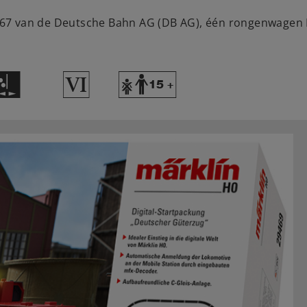
67 van de Deutsche Bahn AG (DB AG), één rongenwagen K
H
8
Y