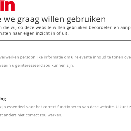
e we graag willen gebruiken
n die wij op deze website willen gebruiken beoordelen en aanp
nsten naar eigen inzicht in of uit.
n Märklin H0.
motief bij het Mobile
coder.
verwerken persoonlijke informatie om u relevante inhoud te tonen ove
icht- en geluidsfuncties
arin u geïnteresseerd zou kunnen zijn.
n
odelbaan.
ing
ijn essentieel voor het correct functioneren van deze website. U kunt z
t anders niet correct zou werken.