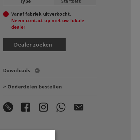
Type
Startsets
Vanaf fabriek uitverkocht.
Neem contact op met uw lokale
dealer
Dealer zoeken
Downloads
Onderdelen bestellen