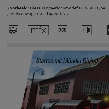
Voorbeeld:
Dieselrangeerlocomotief DHG 700 type 3
goederenwagen Gs. Tijdperk VI.
/
e
§
h