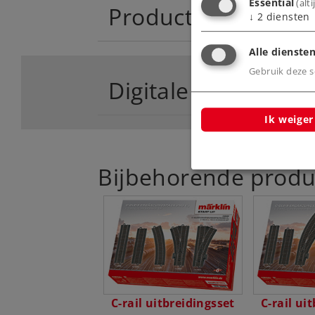
Essential
(alt
Productinfo
↓
2
diensten
Alle diensten
Gebruik deze sc
Digitale functies
Ik weiger
Bijbehorende produ
C-rail uitbreidingsset
C-rail ui