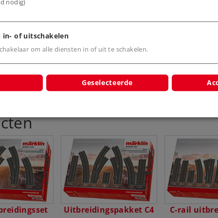
ijd nodig)
 in- of uitschakelen
hakelaar om alle diensten in of uit te schakelen.
Geselecteerde
Acc
cten
tbreidingsset
Uitbreidingspakket C4
C-rail uitbr