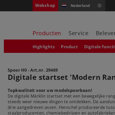
Webshop
Nederland
Producten
Service
Beleve
Highlights
Product
Digitale funct
Spoor H0 - Art.nr.
29469
Digitale startset 'Modern Ra
Topkwaliteit voor uw modelspoorbaan!
De digitale Märklin startset met een bewegelijke ran
steeds weer nieuwe dingen te ontdekken. De aanduid
drie aangedreven assen. Henschel produceerde tuss
staalproducenten, chemiebedrijven en autofabrieke