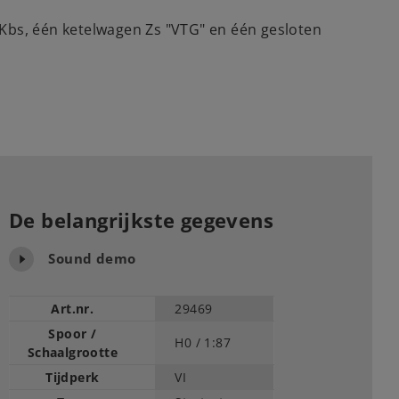
bs, één ketelwagen Zs "VTG" en één gesloten
De belangrijkste gegevens
Sound demo
Art.nr.
29469
Spoor /
H0 /
1:87
Schaalgrootte
Tijdperk
VI