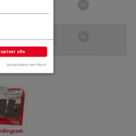
epteer alle
Gerealiseerd met Klaro!
eidingsset