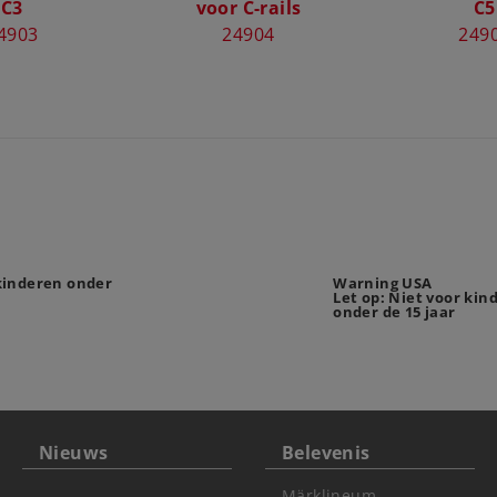
C3
voor C-rails
C5
4903
24904
249
 kinderen onder
Warning USA
Let op: Niet voor kin
onder de 15 jaar
Nieuws
Belevenis
Märklineum