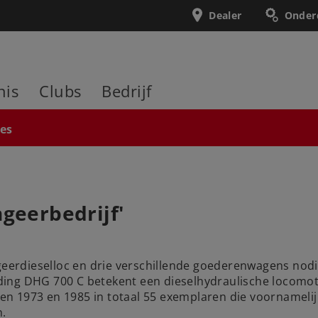
Dealer
Onder
nis
Clubs
Bedrijf
ies
ngeerbedrijf'
geerdieselloc en drie verschillende goederenwagens nodigt
ing DHG 700 C betekent een dieselhydraulische locomoti
en 1973 en 1985 in totaal 55 exemplaren die voornameli
n.