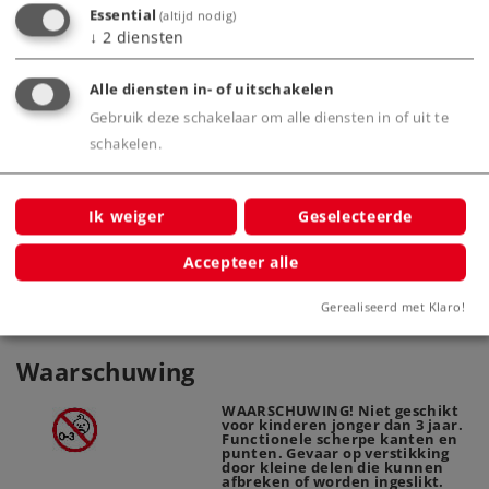
Essential
(altijd nodig)
↓
2
diensten
Alle diensten in- of uitschakelen
Gebruik deze schakelaar om alle diensten in of uit te
schakelen.
Märklin Start up - C-rail
uitbreidingsset C1
Ik weiger
Geselecteerde
24900
Accepteer alle
Gerealiseerd met Klaro!
Waarschuwing
WAARSCHUWING! Niet geschikt
voor kinderen jonger dan 3 jaar.
Functionele scherpe kanten en
punten. Gevaar op verstikking
door kleine delen die kunnen
afbreken of worden ingeslikt.