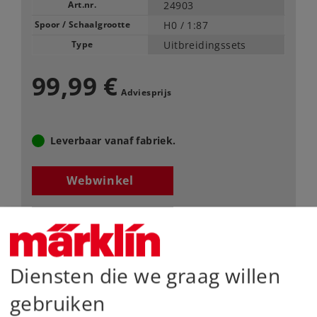
Art.nr.
24903
Spoor / Schaalgrootte
H0 /
1:87
Type
Uitbreidingssets
99,99 €
Adviesprijs
Leverbaar vanaf fabriek.
Webwinkel
Dealer zoeken
Downloads
Diensten die we graag willen
Onderdelen bestellen
gebruiken