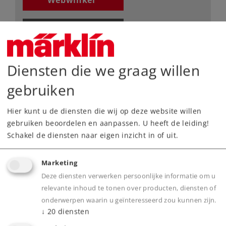
Webwinkel
Dealer zoeken
Downloads
Diensten die we graag willen
Onderdelen bestellen
gebruiken
Hier kunt u de diensten die wij op deze website willen
gebruiken beoordelen en aanpassen. U heeft de leiding!
Schakel de diensten naar eigen inzicht in of uit.
Marketing
Highlights
Deze diensten verwerken persoonlijke informatie om u
relevante inhoud te tonen over producten, diensten of
Voorbeeldgetrouwe massieve railstaven,
onderwerpen waarin u geïnteresseerd zou kunnen zijn.
nauwkeurig gegraveerde dwarsliggers zonder
↓
20
diensten
bedding