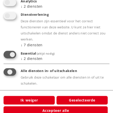
Analytics
Elektrische bedrijfszekerheid dankzij het
↓
2
diensten
beproefde middelleider-systeem
Dienstverlening
Voor iedereen die de kunststof (K) rails wil
Deze diensten zijn essentieel voor het correct
combineren met metalen (M) rails is er de
functioneren van deze website. U kunt ze hier niet
overgangsrail 2291
uitschakelen omdat de dienst anders niet correct zou
werken.
↓
7
diensten
Product
Essential
(altijd nodig)
↓
2
diensten
Alle diensten in- of uitschakelen
Productinfo
Gebruik deze schakelaar om alle diensten in of uit te
schakelen.
Ik weiger
Geselecteerde
Bijbehorende producten
Accepteer alle