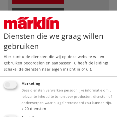
Dealer zoeken
Downloads
Diensten die we graag willen
gebruiken
Hier kunt u de diensten die wij op deze website willen
gebruiken beoordelen en aanpassen. U heeft de leiding!
Schakel de diensten naar eigen inzicht in of uit.
Highlights
Marketing
Deze diensten verwerken persoonlijke informatie om u
Voorbeeldgetrouwe massieve railstaven,
relevante inhoud te tonen over producten, diensten of
nauwkeurig gegraveerde dwarsliggers zonder
onderwerpen waarin u geïnteresseerd zou kunnen zijn.
bedding
↓
20
diensten
Elektrische bedrijfszekerheid dankzij het