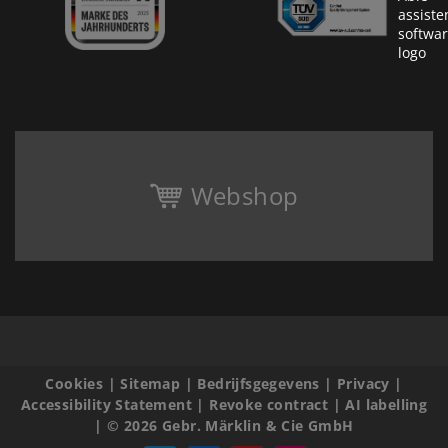
Webshop
Cookies
|
Sitemap
|
Bedrijfsgegevens
|
Privacy
|
Accessibility Statement
|
Revoke contract
|
AI labelling
|
© 2026 Gebr. Märklin & Cie GmbH