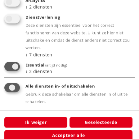
Analytics
beproefde middelleider-systeem
↓
2
diensten
Voor iedereen die de kunststof (K) rails wil
Dienstverlening
combineren met metalen (M) rails is er de
Deze diensten zijn essentieel voor het correct
overgangsrail 2291
functioneren van deze website. U kunt ze hier niet
uitschakelen omdat de dienst anders niet correct zou
werken.
↓
7
diensten
Product
Essential
(altijd nodig)
↓
2
diensten
Productinfo
Alle diensten in- of uitschakelen
Gebruik deze schakelaar om alle diensten in of uit te
schakelen.
Bijbehorende producten
Ik weiger
Geselecteerde
Accepteer alle