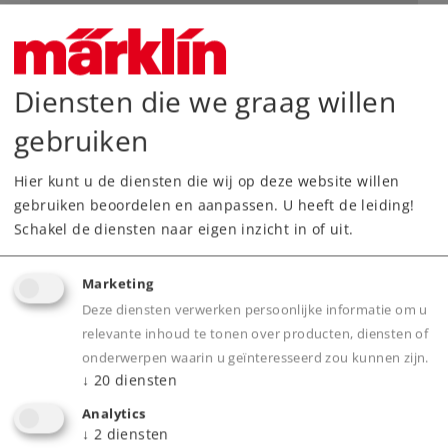
Dealer zoeken
Downloads
Diensten die we graag willen
gebruiken
Hier kunt u de diensten die wij op deze website willen
gebruiken beoordelen en aanpassen. U heeft de leiding!
Schakel de diensten naar eigen inzicht in of uit.
Highlights
Marketing
Deze diensten verwerken persoonlijke informatie om u
Voorbeeldgetrouwe massieve railstaven,
relevante inhoud te tonen over producten, diensten of
nauwkeurig gegraveerde dwarsliggers zonder
onderwerpen waarin u geïnteresseerd zou kunnen zijn.
↓
20
diensten
bedding
Elektrische bedrijfszekerheid dankzij het
Analytics
↓
2
diensten
beproefde middelleider-systeem