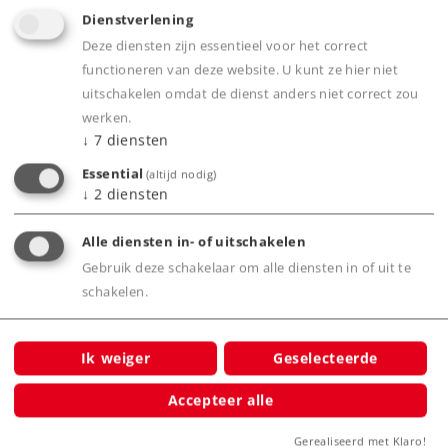
Voor iedereen die de kunststof (K) rails wil
Dienstverlening
combineren met metalen (M) rails is er de
Deze diensten zijn essentieel voor het correct
functioneren van deze website. U kunt ze hier niet
overgangsrail 2291
uitschakelen omdat de dienst anders niet correct zou
werken.
↓
7
diensten
Product
Essential
(altijd nodig)
↓
2
diensten
Alle diensten in- of uitschakelen
Productinfo
Gebruik deze schakelaar om alle diensten in of uit te
schakelen.
Ik weiger
Geselecteerde
Bijbehorende producten
Accepteer alle
us 22°
Gerealiseerd met Klaro!