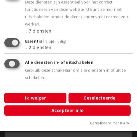
Deze diensten zijn essentieel voor het correct
Service
functioneren van deze website. U kunt ze hier niet
uitschakelen omdat de dienst anders niet correct zou
Nieuws
werken.
↓
7
diensten
Belevenis
Essential
(altijd nodig)
Clubs
↓
2
diensten
Bedrijf
Alle diensten in- of uitschakelen
Gebruik deze schakelaar om alle diensten in of uit te
schakelen.
Ik weiger
Geselecteerde
Accepteer alle
Gerealiseerd met Klaro!