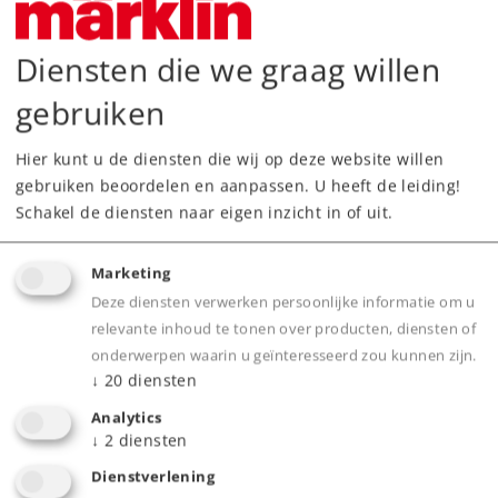
Telefon: 07335 - 922282
Fax: 07335 - 922283
Diensten die we graag willen
Reparaturannahme:
nach telefonischer
gebruiken
Absprache.
Hier kunt u de diensten die wij op deze website willen
Anfahrtsbeschreibung:
gebruiken beoordelen en aanpassen. U heeft de leiding!
A8 Stuttgart-Ulm. Ausfahrt Mühlhausen über
Schakel de diensten naar eigen inzicht in of uit.
B466 und L1200 Richtung Wiesensteig. Am
Ortsende von Mühlhausen.
Marketing
Märklin Komplett-Service von Reparaturen über
Deze diensten verwerken persoonlijke informatie om u
Digitalumrüstungen bis Garantiebearbeitung,
relevante inhoud te tonen over producten, diensten of
alles aus einer Hand.
onderwerpen waarin u geïnteresseerd zou kunnen zijn.
↓
20
diensten
Analytics
↓
2
diensten
Producten
Dienstverlening