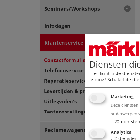
Seminars/Workshops
Infodagen
Klantenservice
Contactformulier
Diensten di
Telefoonservice
Hier kunt u de dienste
leiding! Schakel de die
Reparatieservice
Levertijden & prijzen
Marketing
Uitlegvideo's
Deze diensten 
Tentoonstellingen
onderwerpen wa
↓
20
dienste
Reclamewagens
Analytics
↓
2
diensten