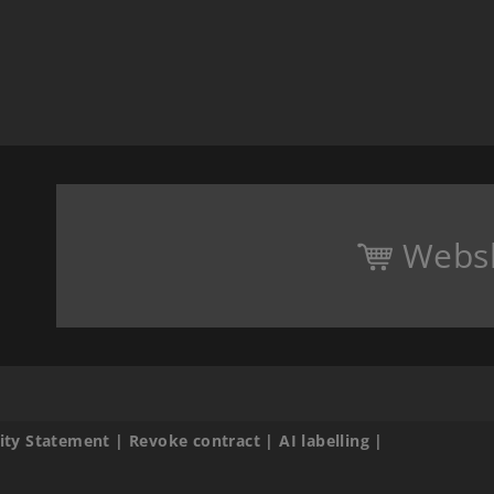
Webs
lity Statement
|
Revoke contract
|
AI labelling
|