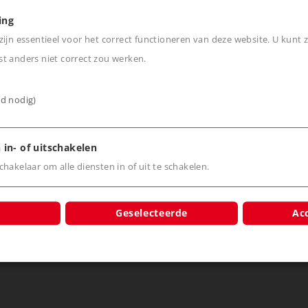
ing
ijn essentieel voor het correct functioneren van deze website. U kunt z
t anders niet correct zou werken.
ijd nodig)
 in- of uitschakelen
Nieuws
Belevenis
hakelaar om alle diensten in of uit te schakelen.
Märklineum
Märklin TV
Geselecteerde
Acc
Märklin Magazin