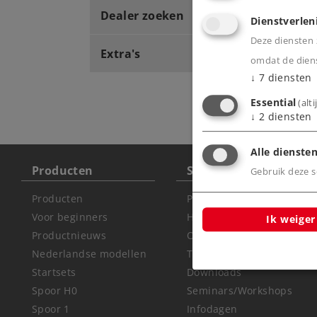
Dealer zoeken
Dienstverlen
Deze diensten z
Extra's
omdat de diens
↓
7
diensten
Essential
(alt
↓
2
diensten
Alle diensten
Producten
Service
Gebruik deze sc
Producten
Productdatabank
Voor beginners
Handleidingen &
Ik weiger
Productnieuws
Onderdelen
Nederlandse modellen
Technische informatie
Startsets
Downloads
Spoor H0
Seminars/Workshops
Spoor 1
Infodagen