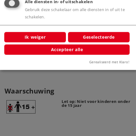
Alle diensten in- of uitschakelen
Gebruik deze schakelaar om alle diensten in of uit te
schakelen.
Personentreinlocomotief met
Stoo
Ik weiger
Geselecteerde
getrokken tender.
Accepteer alle
8803
Gerealiseerd met Klaro!
Waarschuwing
Let op: Niet voor kinderen onder
de 15 jaar