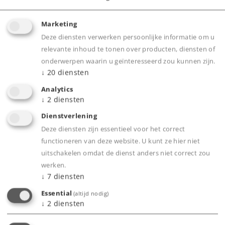
Marketing
Deze diensten verwerken persoonlijke informatie om u
relevante inhoud te tonen over producten, diensten of
Product
onderwerpen waarin u geïnteresseerd zou kunnen zijn.
↓
20
diensten
Analytics
↓
2
diensten
Productinfo
Dienstverlening
Deze diensten zijn essentieel voor het correct
functioneren van deze website. U kunt ze hier niet
uitschakelen omdat de dienst anders niet correct zou
Bijbehorende producten
werken.
↓
7
diensten
Essential
(altijd nodig)
↓
2
diensten