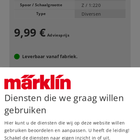
Spoor / Schaalgrootte
Z /
1:220
Type
Diversen
9,99 €
Adviesprijs
Leverbaar vanaf fabriek.
Webwinkel
Dealer zoeken
Diensten die we graag willen
gebruiken
Downloads
Hier kunt u de diensten die wij op deze website willen
gebruiken beoordelen en aanpassen. U heeft de leiding!
Schakel de diensten naar eigen inzicht in of uit.