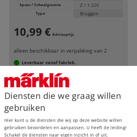
Spoor / Schaalgrootte
Z /
1:220
Type
Bruggen
10,99 €
Adviesprijs
alleen beschikbaar in verpakking van 2
Leverbaar vanaf fabriek.
Webwinkel
Diensten die we graag willen
Dealer zoeken
gebruiken
Downloads
Hier kunt u de diensten die wij op deze website willen
gebruiken beoordelen en aanpassen. U heeft de leiding!
Schakel de diensten naar eigen inzicht in of uit.