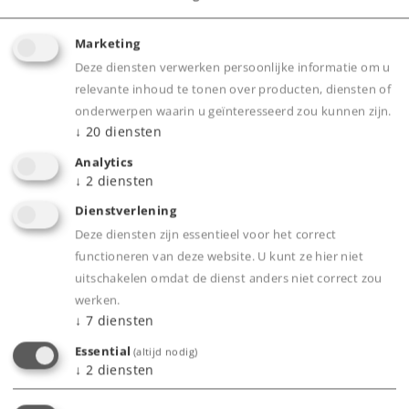
Marketing
Deze diensten verwerken persoonlijke informatie om u
relevante inhoud te tonen over producten, diensten of
onderwerpen waarin u geïnteresseerd zou kunnen zijn.
Product
↓
20
diensten
Analytics
↓
2
diensten
Productinfo
Dienstverlening
Deze diensten zijn essentieel voor het correct
functioneren van deze website. U kunt ze hier niet
uitschakelen omdat de dienst anders niet correct zou
werken.
Bijbehorende producten
↓
7
diensten
Essential
(altijd nodig)
↓
2
diensten