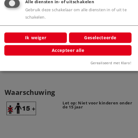
Alle diensten in- of uitschakelen
Gebruik deze schakelaar om alle diensten in of uit te
schakelen.
Ik weiger
Geselecteerde
Boogbrug
Accepteer alle
8975
Gerealiseerd met Klaro!
Waarschuwing
Let op: Niet voor kinderen onder
de 15 jaar