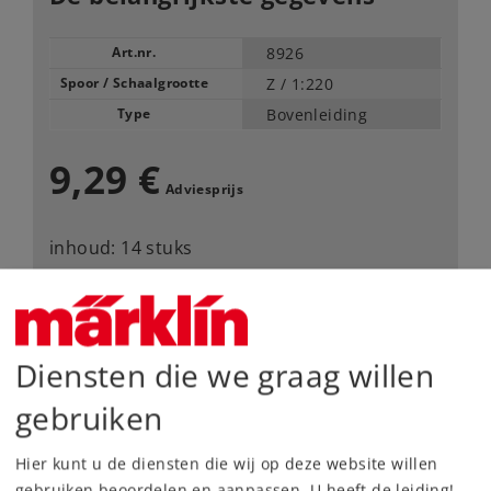
Art.nr.
8926
Spoor / Schaalgrootte
Z /
1:220
Type
Bovenleiding
9,29 €
Adviesprijs
inhoud: 14 stuks
Leverbaar vanaf fabriek.
Webwinkel
Diensten die we graag willen
gebruiken
Dealer zoeken
Hier kunt u de diensten die wij op deze website willen
Downloads
gebruiken beoordelen en aanpassen. U heeft de leiding!