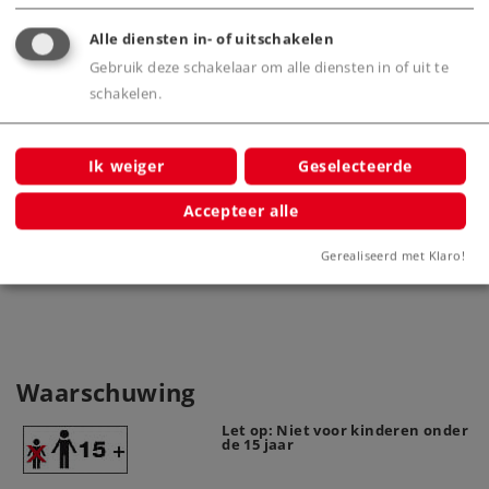
idng
Alle diensten in- of uitschakelen
Gebruik deze schakelaar om alle diensten in of uit te
schakelen.
Ik weiger
Geselecteerde
Accepteer alle
Mast voor bovenleiding
8911
Gerealiseerd met Klaro!
Waarschuwing
Let op: Niet voor kinderen onder
de 15 jaar