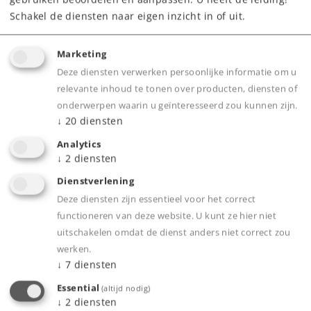
Schakel de diensten naar eigen inzicht in of uit.
Marketing
Deze diensten verwerken persoonlijke informatie om u
relevante inhoud te tonen over producten, diensten of
onderwerpen waarin u geïnteresseerd zou kunnen zijn.
↓
20
diensten
Product
Analytics
↓
2
diensten
Dienstverlening
Productinfo
Deze diensten zijn essentieel voor het correct
functioneren van deze website. U kunt ze hier niet
uitschakelen omdat de dienst anders niet correct zou
werken.
↓
7
diensten
Bijbehorende producten
Essential
(altijd nodig)
↓
2
diensten