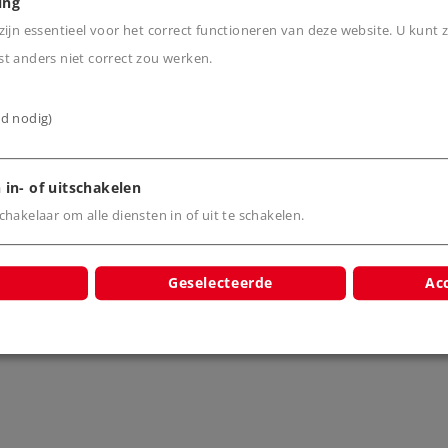
ing
ijn essentieel voor het correct functioneren van deze website. U kunt z
t anders niet correct zou werken.
cten
ijd nodig)
 in- of uitschakelen
hakelaar om alle diensten in of uit te schakelen.
bovenleiding
Rijdraad verstelbaar
Dwarsver
8922
8923
bovenl
Geselecteerde
Acc
892