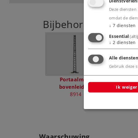
Dienstverlen
Deze diensten z
omdat de diens
Bijbehorende produ
↓
7
diensten
Essential
(alt
↓
2
diensten
Alle diensten
Gebruik deze sc
Portaalmast
Rijdraad 
bovenleiding
Ik weiger
8914
Waarschuwing