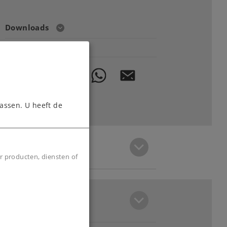
Downloads
assen. U heeft de
r producten, diensten of