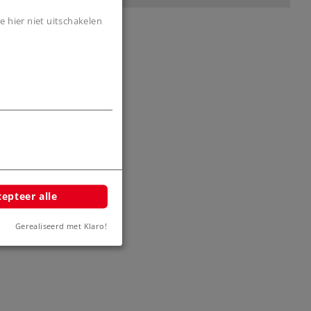
e hier niet uitschakelen
binding
eidng
epteer alle
4
Gerealiseerd met Klaro!