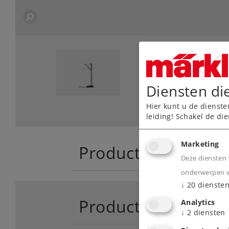
Diensten di
Hier kunt u de dienste
leiding! Schakel de die
Marketing
Product
Deze diensten 
onderwerpen wa
↓
20
dienste
Productinfo
Analytics
↓
2
diensten