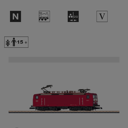
$
/
N
5
Y