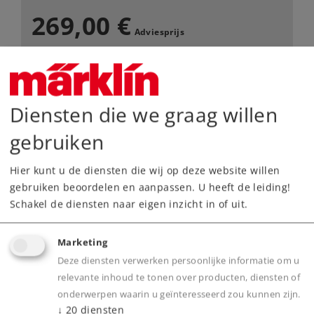
269,00 €
Adviesprijs
Leverbaar vanaf fabriek.
Diensten die we graag willen
Webwinkel
gebruiken
Dealer zoeken
Hier kunt u de diensten die wij op deze website willen
gebruiken beoordelen en aanpassen. U heeft de leiding!
Downloads
Schakel de diensten naar eigen inzicht in of uit.
Onderdelen bestellen
Marketing
Deze diensten verwerken persoonlijke informatie om u
relevante inhoud te tonen over producten, diensten of
onderwerpen waarin u geïnteresseerd zou kunnen zijn.
↓
20
diensten