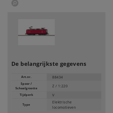
De belangrijkste gegevens
Art.nr.
88434
Spoor /
Z /
1:220
Schaalgrootte
Tijdperk
V
Elektrische
Type
locomotieven