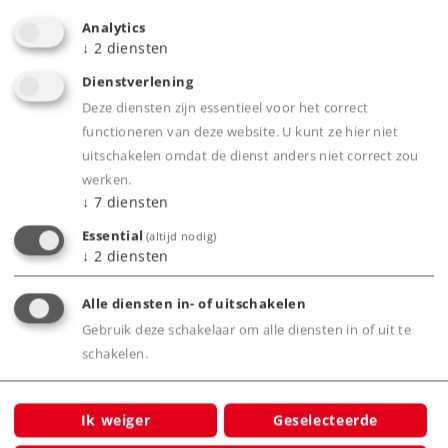
Analytics
↓
2
diensten
Highlights
Dienstverlening
Klokankermotor.
Deze diensten zijn essentieel voor het correct
functioneren van deze website. U kunt ze hier niet
uitschakelen omdat de dienst anders niet correct zou
werken.
Product
↓
7
diensten
Essential
(altijd nodig)
↓
2
diensten
Productinfo
Alle diensten in- of uitschakelen
Gebruik deze schakelaar om alle diensten in of uit te
schakelen.
Bijbehorende producten
Ik weiger
Geselecteerde