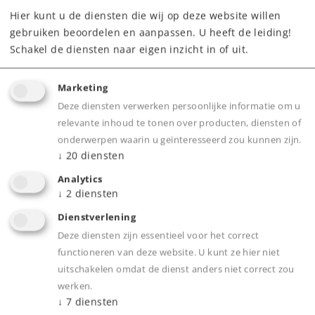
Hier kunt u de diensten die wij op deze website willen
269,00 €
gebruiken beoordelen en aanpassen. U heeft de leiding!
Adviesprijs
Schakel de diensten naar eigen inzicht in of uit.
Leverbaar vanaf fabriek.
Marketing
Deze diensten verwerken persoonlijke informatie om u
Webwinkel
relevante inhoud te tonen over producten, diensten of
onderwerpen waarin u geïnteresseerd zou kunnen zijn.
↓
20
diensten
Dealer zoeken
Analytics
↓
2
diensten
Downloads
Dienstverlening
Onderdelen bestellen
Deze diensten zijn essentieel voor het correct
functioneren van deze website. U kunt ze hier niet
uitschakelen omdat de dienst anders niet correct zou
werken.
↓
7
diensten