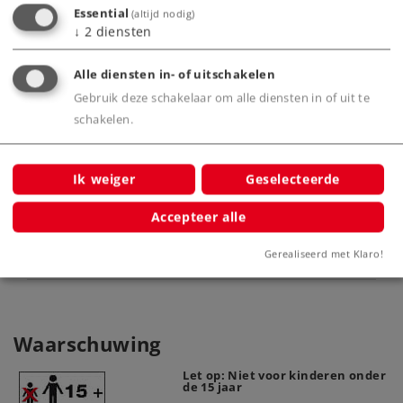
Essential
(altijd nodig)
↓
2
diensten
Highlights
Alle diensten in- of uitschakelen
Klokankermotor.
Gebruik deze schakelaar om alle diensten in of uit te
schakelen.
Product
Ik weiger
Geselecteerde
Accepteer alle
Productinfo
Gerealiseerd met Klaro!
Waarschuwing
Let op: Niet voor kinderen onder
de 15 jaar