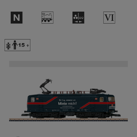
$
/
N
8
Y