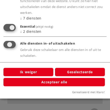
functioneren van deze website. U kunt ze hier niet
uitschakelen omdat de dienst anders niet correct zou
De grootste en sterkste locomotief van de
werken.
Deutsche Bundesbahn.
↓
7
diensten
Grondig aangepast model.
Essential
(altijd nodig)
Met klokankermotor.
↓
2
diensten
Met de rijrichting wisselende rood/witte
frontseinen.
Alle diensten in- of uitschakelen
Onderstel van metaal, opbouw van kunststof.
Gebruik deze schakelaar om alle diensten in of uit te
schakelen.
Verlichting in de machinekamer.
Met interieur in de machinekamer.
Met los aangezette handleiders.
Ik weiger
Geselecteerde
Accepteer alle
Product
Gerealiseerd met Klaro!