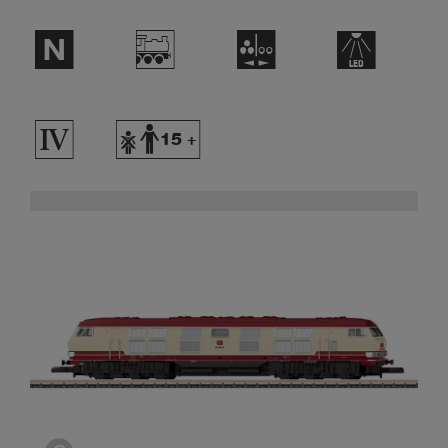
$
/
N
+
4
Y