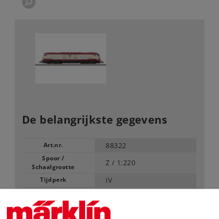
De belangrijkste gegevens
Art.nr.
88322
Spoor /
Z /
1:220
Schaalgrootte
Tijdperk
IV
Type
Diesellocomotieven