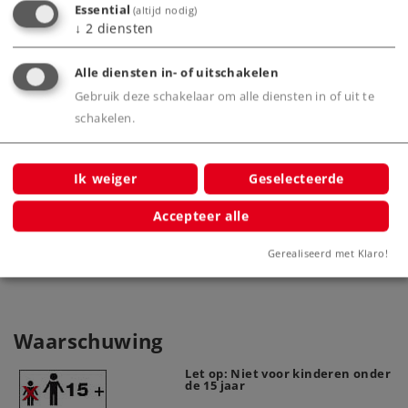
Nagebootst interieur.
Essential
(altijd nodig)
↓
2
diensten
Binnenverlichting met LED's in motor- en
bijwagen.
Alle diensten in- of uitschakelen
Klokanker motor.
Gebruik deze schakelaar om alle diensten in of uit te
schakelen.
Product
Ik weiger
Geselecteerde
Accepteer alle
Productinfo
Gerealiseerd met Klaro!
Waarschuwing
Let op: Niet voor kinderen onder
de 15 jaar