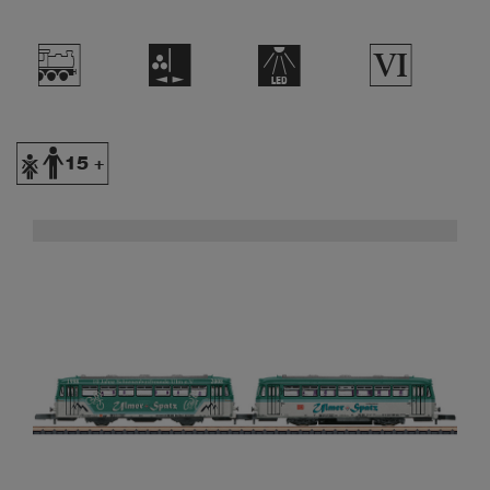
/
H
+
8
Y