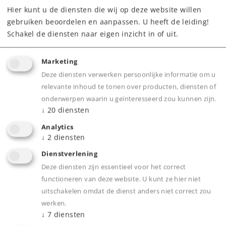
269,00 €
Adviesprijs
Hier kunt u de diensten die wij op deze website willen
gebruiken beoordelen en aanpassen. U heeft de leiding!
Schakel de diensten naar eigen inzicht in of uit.
voorlopige levertijd: 4e kwartaal 2026
Marketing
Dealer zoeken
Deze diensten verwerken persoonlijke informatie om u
relevante inhoud te tonen over producten, diensten of
Downloads
onderwerpen waarin u geïnteresseerd zou kunnen zijn.
↓
20
diensten
Onderdelen bestellen
Analytics
↓
2
diensten
Dienstverlening
Deze diensten zijn essentieel voor het correct
functioneren van deze website. U kunt ze hier niet
uitschakelen omdat de dienst anders niet correct zou
werken.
Highlights
↓
7
diensten