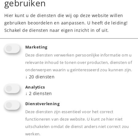
gebruiken
279,00 €
Adviesprijs
Hier kunt u de diensten die wij op deze website willen
gebruiken beoordelen en aanpassen. U heeft de leiding!
Schakel de diensten naar eigen inzicht in of uit.
Leverbaar vanaf fabriek.
Marketing
Webwinkel
Deze diensten verwerken persoonlijke informatie om u
relevante inhoud te tonen over producten, diensten of
Dealer zoeken
onderwerpen waarin u geïnteresseerd zou kunnen zijn.
↓
20
diensten
Downloads
Analytics
↓
2
diensten
Onderdelen bestellen
Dienstverlening
Deze diensten zijn essentieel voor het correct
functioneren van deze website. U kunt ze hier niet
uitschakelen omdat de dienst anders niet correct zou
werken.