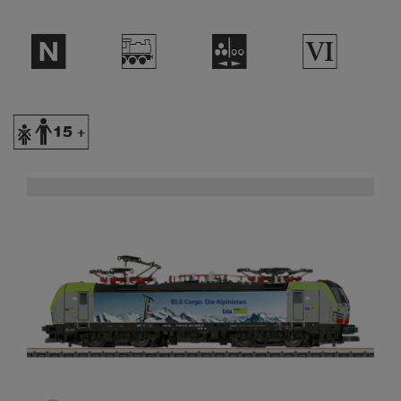
$
/
N
8
Y