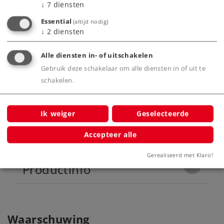
↓
7
diensten
Essential
(altijd nodig)
Highlights
↓
2
diensten
Uiterst gedetailleerd model.
Alle diensten in- of uitschakelen
Klokanker motor.
Gebruik deze schakelaar om alle diensten in of uit te
Warm-witte/rode frontseinen met led's.
schakelen.
Ik weiger
Geselecteerde
Product
Accepteer alle
Gerealiseerd met Klaro!
Productinfo
Waarschuwing