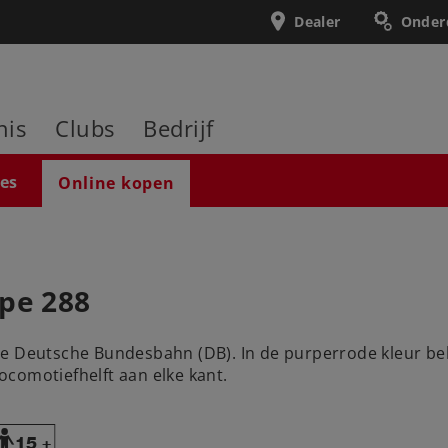
Dealer
Onder
nis
Clubs
Bedrijf
ies
Online kopen
ype 288
 de Deutsche Bundesbahn (DB). In de purperrode kleur 
comotiefhelft aan elke kant.
Y