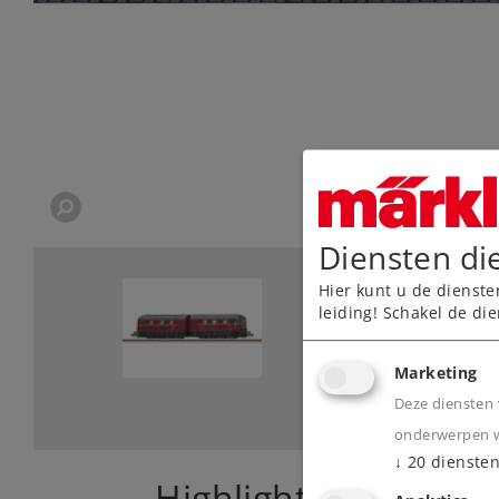
Diensten di
Hier kunt u de dienste
leiding! Schakel de die
Marketing
Deze diensten 
onderwerpen wa
↓
20
dienste
Highlights