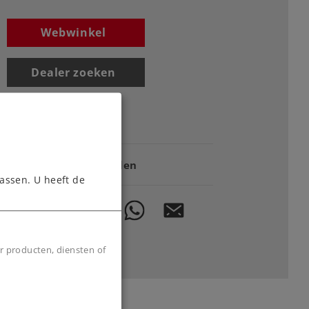
Webwinkel
Dealer zoeken
Downloads
Onderdelen bestellen
assen. U heeft de
r producten, diensten of