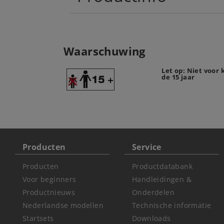
Waarschuwing
Let op: Niet voor
de 15 jaar
Producten
Service
Producten
Productdatabank
Voor beginners
Handleidingen &
Productnieuws
Onderdelen
Nederlandse modellen
Technische informatie
Startsets
Downloads