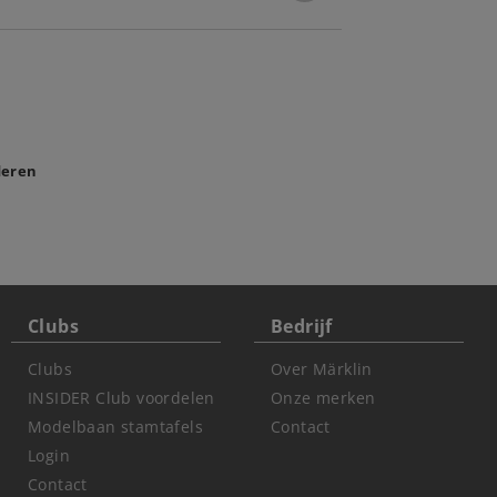
deren
Clubs
Bedrijf
Clubs
Over Märklin
INSIDER Club voordelen
Onze merken
Modelbaan stamtafels
Contact
Login
Contact