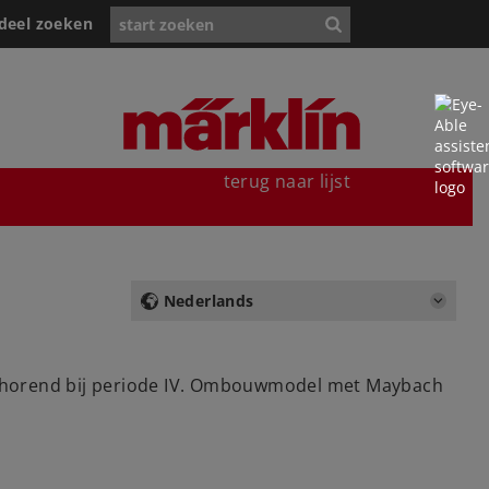
deel zoeken
terug naar lijst
Nederlands
behorend bij periode IV. Ombouwmodel met Maybach