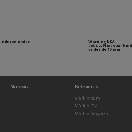
 kinderen onder
Warning USA
Let op: Niet voor kin
onder de 15 jaar
Nieuws
Belevenis
Märklineum
Märklin TV
Märklin Magazin