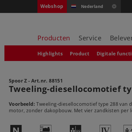
Webshop
Nederland
Producten
Service
Beleve
Highlights
Product
Digitale funct
Spoor Z - Art.nr.
88151
Tweeling-diesellocomotief t
Voorbeeld:
Tweeling-diesellocomotief type 288 van
motor, zonder dakopbouw. Met vier zandkisten per lo
$
(
N
4