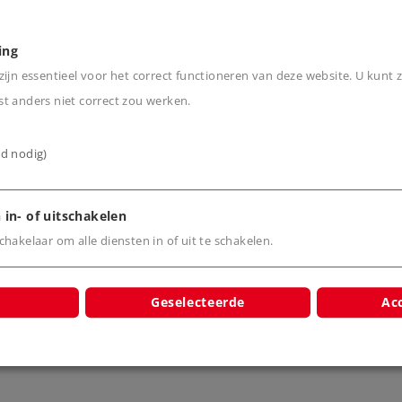
ing
lle assen aangedreven.
ijn essentieel voor het correct functioneren van deze website. U kunt z
luitlichten.
t anders niet correct zou werken.
al.
ijd nodig)
R 195 en voor vitrine-
 in- of uitschakelen
hakelaar om alle diensten in of uit te schakelen.
Geselecteerde
Acc