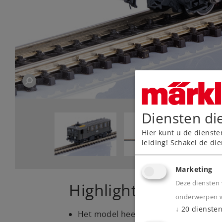
Diensten di
Hier kunt u de dienste
leiding! Schakel de die
Marketing
Deze diensten 
Highlights
onderwerpen wa
↓
20
dienste
Het model heeft een metalen drijfwe