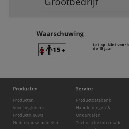
Grootbedrijf
Waarschuwing
Let op: Niet voor
de 15 jaar
Producten
Service
Producten
Productdatabank
Voor beginners
Handleidingen &
Productnieuws
Onderdelen
Nederlandse modellen
Technische informatie