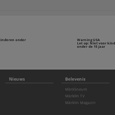
 kinderen onder
Warning USA
Let op: Niet voor kin
onder de 15 jaar
Nieuws
Belevenis
Märklineum
Märklin TV
Märklin Magazin