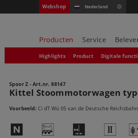
Webshop
Nederland
Producten
Service
Beleve
Highlights
Product
Digitale funct
Spoor Z - Art.nr.
88147
Kittel Stoommotorwagen typ
Voorbeeld:
Ci dT Wü 05 van de Deutsche Reichsbahn (
$
/
E
2