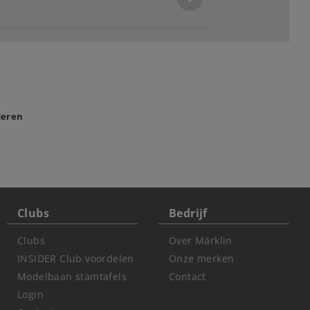
deren
Clubs
Bedrijf
Clubs
Over Märklin
INSIDER Club voordelen
Onze merken
Modelbaan stamtafels
Contact
Login