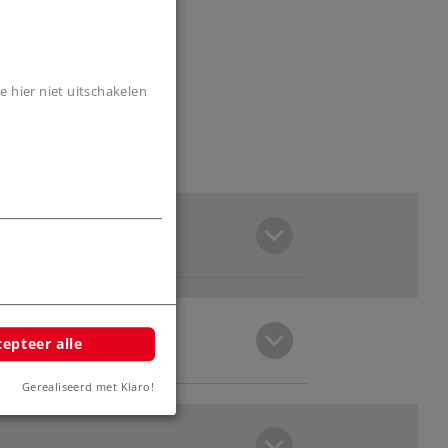
e hier niet uitschakelen
epteer alle
Gerealiseerd met Klaro!