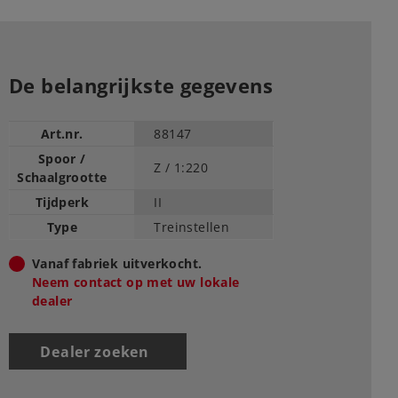
De belangrijkste gegevens
Art.nr.
88147
Spoor /
Z /
1:220
Schaalgrootte
Tijdperk
II
Type
Treinstellen
Vanaf fabriek uitverkocht.
Neem contact op met uw lokale
dealer
Dealer zoeken