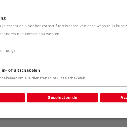
ing
des (LED).
ijn essentieel voor het correct functioneren van deze website. U kunt z
een systeemkoppeling.
t anders niet correct zou werken.
alk aan de voorkant.
erdelen.
ijd nodig)
 in- of uitschakelen
hakelaar om alle diensten in of uit te schakelen.
Geselecteerde
Acc