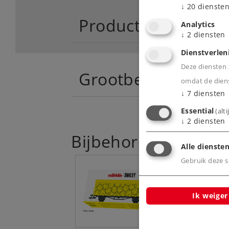
↓
20
dienste
Productinfo
Analytics
↓
2
diensten
Dienstverlen
Deze diensten z
Grootbedrijf
omdat de diens
↓
7
diensten
Essential
(alt
↓
2
diensten
Bijbehorende produ
Alle diensten
Gebruik deze sc
Ik weiger