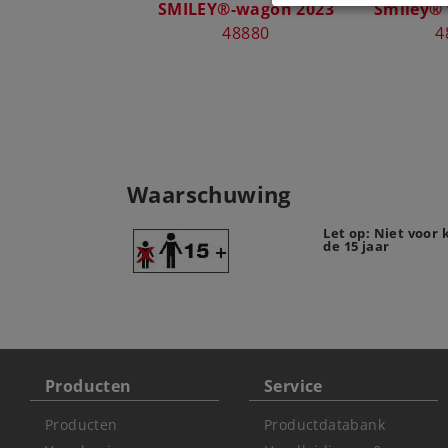
SMILEY®-wagon 2023
Smiley®
48880
4
Waarschuwing
Let op: Niet voor
de 15 jaar
Producten
Service
Producten
Productdatabank