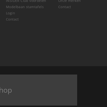
INSIDER Club voordelen
Onze merken
Modelbaan stamtafels
Contact
Login
Contact
hop