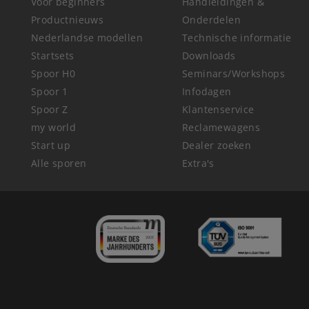
Voor beginners
Handleidingen &
Productnieuws
Onderdelen
Nederlandse modellen
Technische informatie
Startsets
Downloads
Spoor H0
Seminars/Workshops
Spoor 1
Infodagen
Spoor Z
Klantenservice
my world
Reclamewagens
Start up
Dealer zoeken
Alle sporen
Extra's