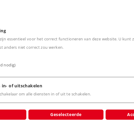
n
ing
ijn essentieel voor het correct functioneren van deze website. U kunt z
t anders niet correct zou werken.
ijd nodig)
cten
 in- of uitschakelen
hakelaar om alle diensten in of uit te schakelen.
Geselecteerde
Acc