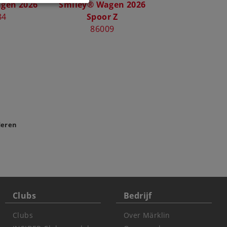
gen 2026
Smiley® Wagen 2026
84
Spoor Z
86009
deren
Clubs
Bedrijf
Clubs
Over Märklin