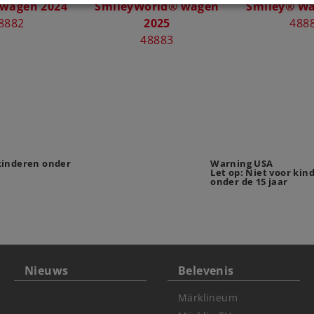
 wagen 2024
SmileyWorld® wagen
Smiley® Wa
8882
2025
488
48883
 kinderen onder
Warning USA
Let op: Niet voor kin
onder de 15 jaar
Nieuws
Belevenis
Märklineum