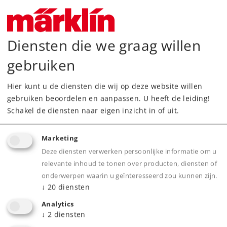
Downloads
Diensten die we graag willen
Onderdelen bestellen
gebruiken
Hier kunt u de diensten die wij op deze website willen
gebruiken beoordelen en aanpassen. U heeft de leiding!
Schakel de diensten naar eigen inzicht in of uit.
Highlights
Marketing
Deze diensten verwerken persoonlijke informatie om u
Behoort bij de Märklin Z ambachtelijke
relevante inhoud te tonen over producten, diensten of
modellen Feinguss Edition.
onderwerpen waarin u geïnteresseerd zou kunnen zijn.
↓
20
diensten
Opbouw en onderstel zijn gegoten uit echt
brons.
Analytics
↓
2
diensten