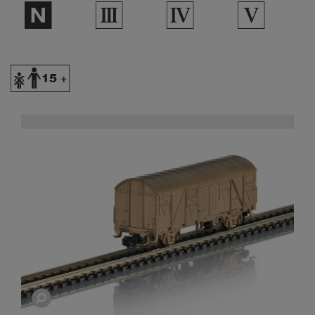
$
3
4
5
Y