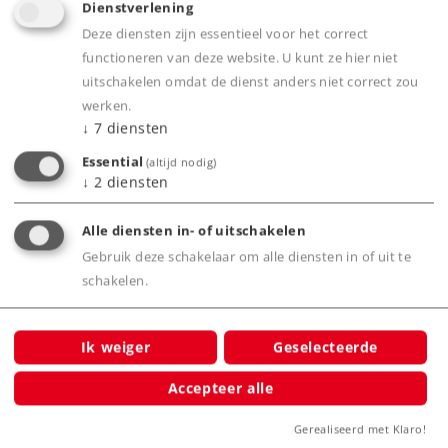
Dienstverlening
Product
Deze diensten zijn essentieel voor het correct
functioneren van deze website. U kunt ze hier niet
uitschakelen omdat de dienst anders niet correct zou
werken.
↓
7
diensten
Productinfo
Essential
(altijd nodig)
↓
2
diensten
Alle diensten in- of uitschakelen
Bijbehorende producten
Gebruik deze schakelaar om alle diensten in of uit te
schakelen.
 echt
Ik weiger
Geselecteerde
Accepteer alle
Gerealiseerd met Klaro!