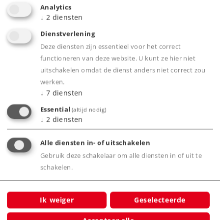
Analytics
↓
2
diensten
Dienstverlening
Deze diensten zijn essentieel voor het correct
functioneren van deze website. U kunt ze hier niet
Product
uitschakelen omdat de dienst anders niet correct zou
werken.
↓
7
diensten
Productinfo
Essential
(altijd nodig)
↓
2
diensten
Alle diensten in- of uitschakelen
Grootbedrijf
Gebruik deze schakelaar om alle diensten in of uit te
schakelen.
Ik weiger
Geselecteerde
Waarschuwing