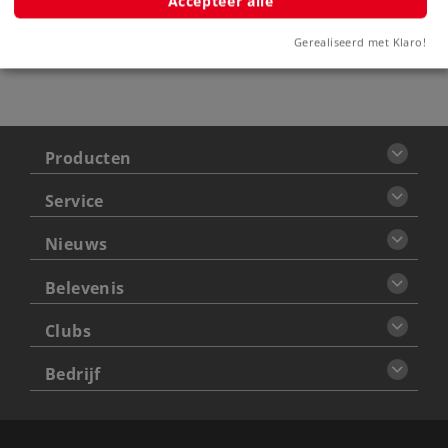
Accepteer alle
Let op: Niet voor kinderen onder
de 15 jaar
Gerealiseerd met Klaro!
Producten
Service
Nieuws
Belevenis
Clubs
Bedrijf