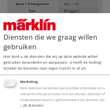
Spoor / Schaalgrootte
H0 /
1:87
Type
Bruggen
21,99 €
Adviesprijs
Diensten die we graag willen
gebruiken
Leverbaar vanaf fabriek.
Hier kunt u de diensten die wij op deze website willen
Webwinkel
gebruiken beoordelen en aanpassen. U heeft de leiding!
Schakel de diensten naar eigen inzicht in of uit.
Dealer zoeken
Marketing
Downloads
Deze diensten verwerken persoonlijke informatie om u
relevante inhoud te tonen over producten, diensten of
Onderdelen bestellen
onderwerpen waarin u geïnteresseerd zou kunnen zijn.
↓
20
diensten