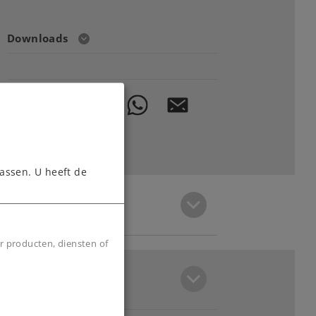
Downloads
assen. U heeft de
r producten, diensten of