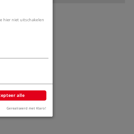
e hier niet uitschakelen
netische
rijving.
9
epteer alle
Gerealiseerd met Klaro!