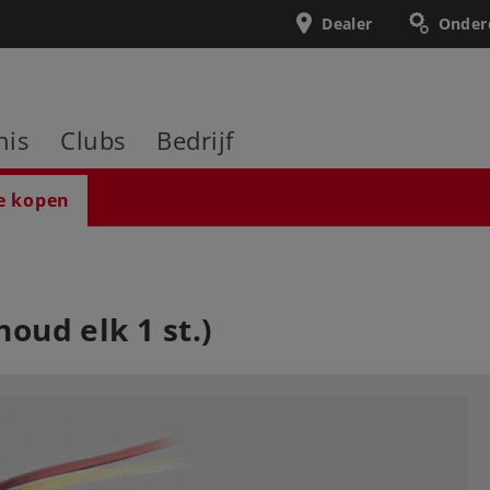
Dealer
Onder
nis
Clubs
Bedrijf
e kopen
houd elk 1 st.)