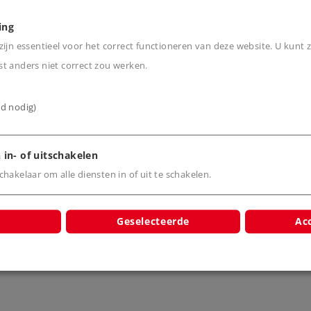
ing
cten
ijn essentieel voor het correct functioneren van deze website. U kunt z
t anders niet correct zou werken.
ijd nodig)
 in- of uitschakelen
hakelaar om alle diensten in of uit te schakelen.
in K-rail
Uitbreidingsset
Elektromag
gen wissel
ondervloer
wisselaand
itenboog 30 °
7548
754
Geselecteerde
Acc
l afstand 64,6
mm
2269