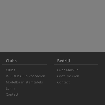
Clubs
Bedrijf
Clubs
Over Märklin
INSIDER Club voordelen
Onze merken
Modelbaan stamtafels
Contact
Login
Contact