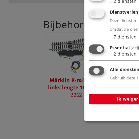
↓
2
diensten
Dienstverlen
Bijbehorende produ
Deze diensten z
omdat de diens
↓
7
diensten
Essential
(alt
↓
2
diensten
Alle diensten
Gebruik deze sc
Märklin K-rail Wissel
Märkl
links lengte 168,9 mm
Meegebo
2262
rechts Bu
Ik weiger
in paralle