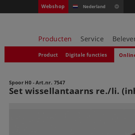
Webshop
Nederland
Producten
Service
Beleve
Product
Digitale functies
Onlin
Spoor H0 - Art.nr.
7547
Set wissellantaarns re./li. (in