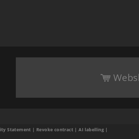
Webs
lity Statement
|
Revoke contract
|
AI labelling
|