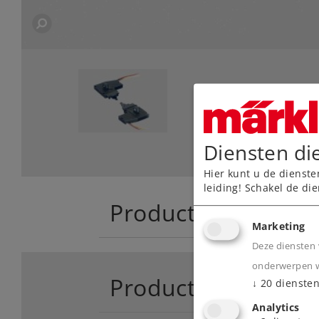
Diensten di
Hier kunt u de dienste
leiding! Schakel de die
Product
Marketing
Deze diensten 
onderwerpen wa
Productinfo
↓
20
dienste
Analytics