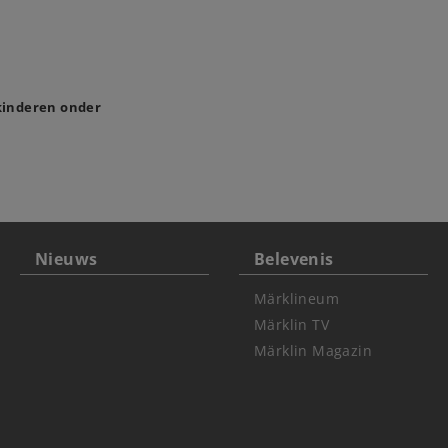
 kinderen onder
Nieuws
Belevenis
Märklineum
Märklin TV
Märklin Magazin