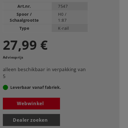
Art.nr.
7547
Spoor /
H0 /
Schaalgrootte
1:87
Type
K-rail
27,99 €
Adviesprijs
alleen beschikbaar in verpakking van
5
Leverbaar vanaf fabriek.
Webwinkel
Dealer zoeken