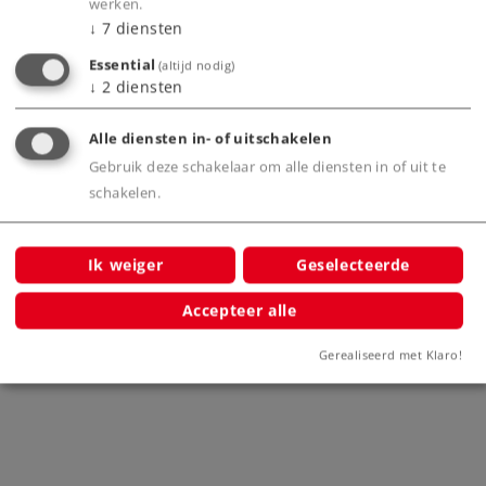
werken.
↓
7
diensten
Bijbehorende producten
Essential
(altijd nodig)
↓
2
diensten
rt up-
Alle diensten in- of uitschakelen
Gebruik deze schakelaar om alle diensten in of uit te
schakelen.
Ik weiger
Geselecteerde
Accepteer alle
Märklin Start up - Wissel links
Märk
20611
Gerealiseerd met Klaro!