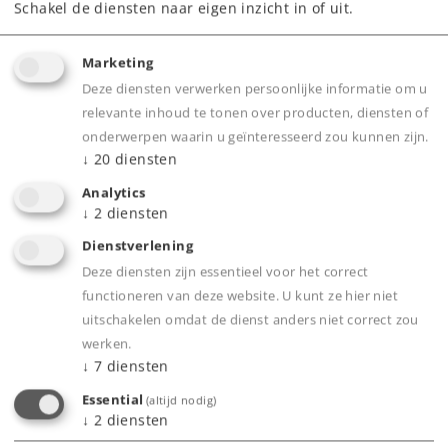
Schakel de diensten naar eigen inzicht in of uit.
Marketing
Deze diensten verwerken persoonlijke informatie om u
relevante inhoud te tonen over producten, diensten of
Product
onderwerpen waarin u geïnteresseerd zou kunnen zijn.
↓
20
diensten
Analytics
↓
2
diensten
Productinfo
Dienstverlening
Deze diensten zijn essentieel voor het correct
functioneren van deze website. U kunt ze hier niet
uitschakelen omdat de dienst anders niet correct zou
Bijbehorende producten
werken.
↓
7
diensten
Essential
(altijd nodig)
↓
2
diensten