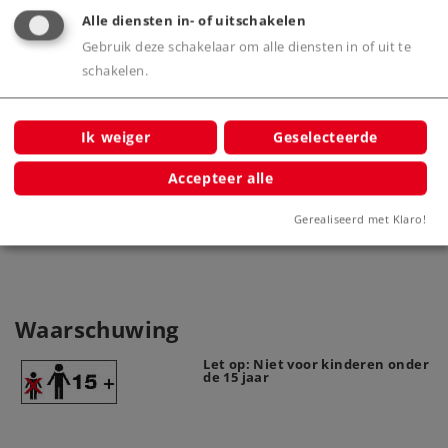
Alle diensten in- of uitschakelen
Gebruik deze schakelaar om alle diensten in of uit te
schakelen.
Ik weiger
Geselecteerde
Rijdraad recht 360 mm
Dwars-
70360
Accepteer alle
Gerealiseerd met Klaro!
Waarschuwing
Let op: Niet voor kinderen onder
de 15 jaar