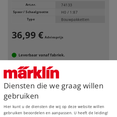
Art.nr.
74133
Spoor / Schaalgrootte
H0 /
1:87
Type
Bouwpakketten
36,99 €
Adviesprijs
Leverbaar vanaf fabriek.
Webwinkel
Diensten die we graag willen
Dealer zoeken
gebruiken
Downloads
Hier kunt u de diensten die wij op deze website willen
gebruiken beoordelen en aanpassen. U heeft de leiding!