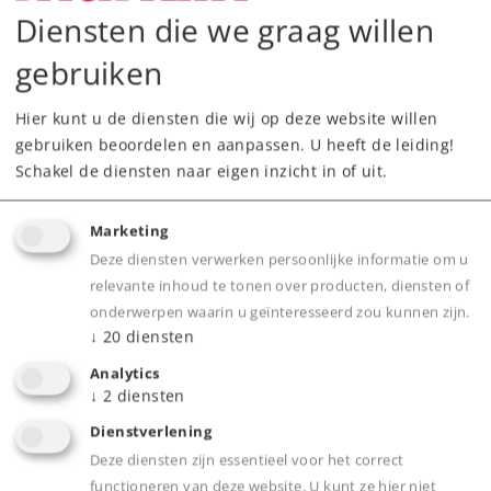
Diensten die we graag willen
gebruiken
Hier kunt u de diensten die wij op deze website willen
gebruiken beoordelen en aanpassen. U heeft de leiding!
Schakel de diensten naar eigen inzicht in of uit.
Highlights
Marketing
Sierlijk model van een veelvoorkomend
Deze diensten verwerken persoonlijke informatie om u
lantaarntype.
relevante inhoud te tonen over producten, diensten of
onderwerpen waarin u geïnteresseerd zou kunnen zijn.
Metalen mast.
↓
20
diensten
Led voor goede lichtopbrengst.
Analytics
Insteekvoet om eenvoudig in- en uit te
↓
2
diensten
bouwen.
Dienstverlening
Deze diensten zijn essentieel voor het correct
functioneren van deze website. U kunt ze hier niet