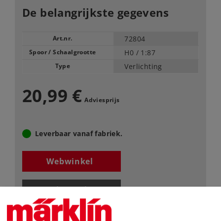
De belangrijkste gegevens
Art.nr.
72804
Spoor / Schaalgrootte
H0 /
1:87
Type
Verlichting
20,99 €
Adviesprijs
Leverbaar vanaf fabriek.
Webwinkel
Dealer zoeken
Downloads