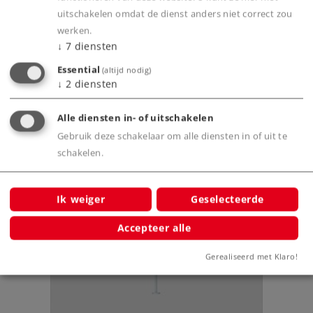
Product
uitschakelen omdat de dienst anders niet correct zou
werken.
↓
7
diensten
Essential
Productinfo
(altijd nodig)
↓
2
diensten
Alle diensten in- of uitschakelen
Gebruik deze schakelaar om alle diensten in of uit te
Bijbehorende producten
schakelen.
Ik weiger
Geselecteerde
Accepteer alle
Gerealiseerd met Klaro!