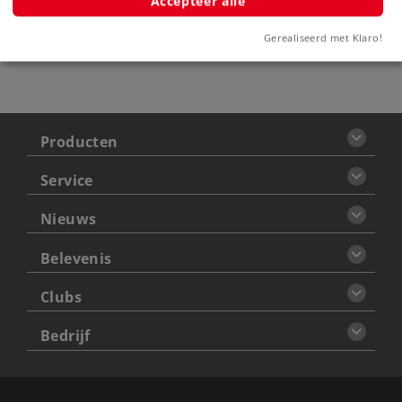
Accepteer alle
Let op: Niet voor kinderen onder
de 15 jaar
Gerealiseerd met Klaro!
Producten
Service
Nieuws
Belevenis
Clubs
Bedrijf