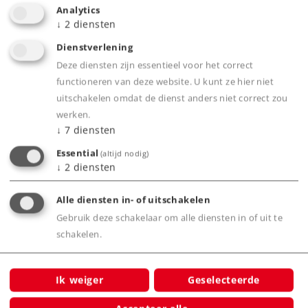
Analytics
↓
2
diensten
Dienstverlening
Deze diensten zijn essentieel voor het correct
functioneren van deze website. U kunt ze hier niet
Product
uitschakelen omdat de dienst anders niet correct zou
werken.
↓
7
diensten
Productinfo
Essential
(altijd nodig)
↓
2
diensten
Alle diensten in- of uitschakelen
Grootbedrijf
Gebruik deze schakelaar om alle diensten in of uit te
schakelen.
Ik weiger
Geselecteerde
Waarschuwing