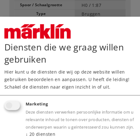
Spoor / Schaalgrootte
H0 /
1:87
Type
Bruggen
20,99 €
Adviesprijs
Diensten die we graag willen
gebruiken
Leverbaar vanaf fabriek.
Hier kunt u de diensten die wij op deze website willen
Webwinkel
gebruiken beoordelen en aanpassen. U heeft de leiding!
Schakel de diensten naar eigen inzicht in of uit.
Dealer zoeken
Marketing
Downloads
Deze diensten verwerken persoonlijke informatie om u
relevante inhoud te tonen over producten, diensten of
Onderdelen bestellen
onderwerpen waarin u geïnteresseerd zou kunnen zijn.
↓
20
diensten