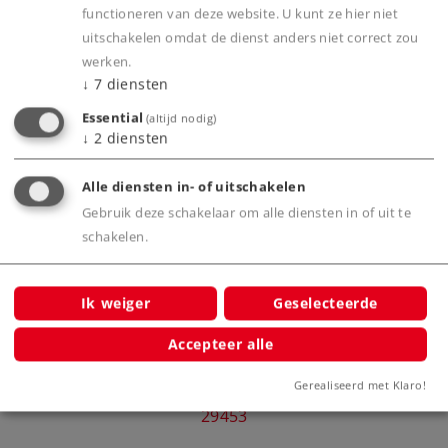
Productinfo
functioneren van deze website. U kunt ze hier niet
uitschakelen omdat de dienst anders niet correct zou
werken.
↓
7
diensten
Bijbehorende producten
Essential
(altijd nodig)
↓
2
diensten
erset
Alle diensten in- of uitschakelen
Gebruik deze schakelaar om alle diensten in of uit te
schakelen.
Ik weiger
Geselecteerde
Accepteer alle
Märklin Start up - Startset
Mä
Gerealiseerd met Klaro!
"Containertrein"
29453