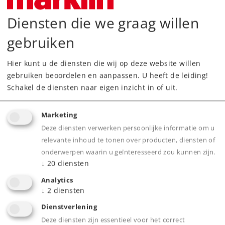
Diensten die we graag willen
Highlights
gebruiken
Veelzijdige speelmogelijkheden rondom het
Hier kunt u de diensten die wij op deze website willen
thema containerlogistiek.
gebruiken beoordelen en aanpassen. U heeft de leiding!
Robuuste, kindvriendelijke uitvoering -
Schakel de diensten naar eigen inzicht in of uit.
speciaal op de behoeften van kinderen vanaf 6
jaar afgestemd.
Marketing
Functionerende portaalkraan voor verladen
Deze diensten verwerken persoonlijke informatie om u
van containers.
relevante inhoud te tonen over producten, diensten of
onderwerpen waarin u geïnteresseerd zou kunnen zijn.
↓
20
diensten
Product
Analytics
↓
2
diensten
Dienstverlening
Deze diensten zijn essentieel voor het correct