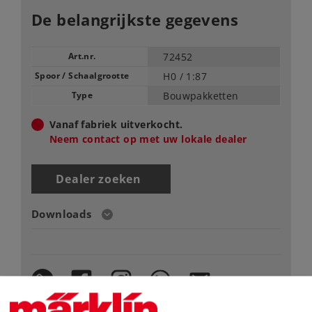
De belangrijkste gegevens
Art.nr.
72452
Spoor / Schaalgrootte
H0 /
1:87
Type
Bouwpakketten
Vanaf fabriek uitverkocht.
Neem contact op met uw lokale dealer
Dealer zoeken
Downloads