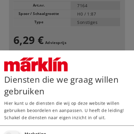
Art.nr.
7164
Spoor / Schaalgrootte
H0 /
1:87
Type
Sonstiges
6,29 €
Adviesprijs
Leverbaar vanaf fabriek.
Diensten die we graag willen
Webwinkel
gebruiken
Dealer zoeken
Hier kunt u de diensten die wij op deze website willen
gebruiken beoordelen en aanpassen. U heeft de leiding!
Downloads
Schakel de diensten naar eigen inzicht in of uit.