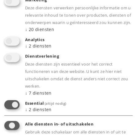
Marketing
Deze diensten verwerken persoonlijke informatie om u
relevante inhoud te tonen over producten, diensten of
onderwerpen waarin u geïnteresseerd zou kunnen zijn.
↓
20
diensten
Highlights
Analytics
↓
2
diensten
H0 Ersatzschleifer kurz (5 cm): Optimal für
Dienstverlening
Modelle mit wenig Platz unter dem Fahrzeug
Deze diensten zijn essentieel voor het correct
Stabile Stromabnahme: Sichert die konstante
functioneren van deze website. U kunt ze hier niet
Verbindung zwischen Schiene und Elektronik
uitschakelen omdat de dienst anders niet correct zou
werken.
Hochwertiges Ersatzteil für H0-Modelle:
↓
7
diensten
Passend für gängige Modelleisenbahnen in
Essential
(altijd nodig)
Spur H0
↓
2
diensten
Alle diensten in- of uitschakelen
Gebruik deze schakelaar om alle diensten in of uit te