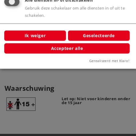
Alle diensten in- of uitschakelen
mehrere Fahrzeuge oder als Ersatzvorrat
Gebruik deze schakelaar om alle diensten in of uit te
schakelen.
Product
Ik weiger
Geselecteerde
Accepteer alle
Productinfo
Gerealiseerd met Klaro!
Waarschuwing
Let op: Niet voor kinderen onder
de 15 jaar