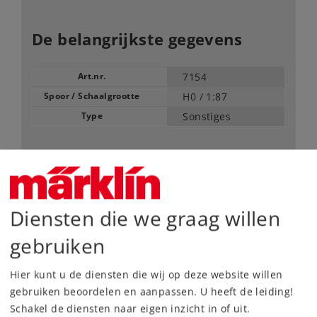
De belangrijkste gegevens
Art.nr.
7154
Spoor / Schaalgrootte
H0 /
1:87
Type
Sonstiges
6,49 €
Adviesprijs
inhoud: 10 stuks
Diensten die we graag willen
Leverbaar vanaf fabriek.
gebruiken
Webwinkel
Hier kunt u de diensten die wij op deze website willen
gebruiken beoordelen en aanpassen. U heeft de leiding!
Schakel de diensten naar eigen inzicht in of uit.
Dealer zoeken