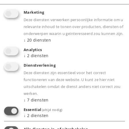
Downloads
Marketing
Deze diensten verwerken persoonlijke informatie om u
relevante inhoud te tonen over producten, diensten of
onderwerpen waarin u geïnteresseerd zou kunnen zijn.
↓
20
diensten
Analytics
↓
2
diensten
Dienstverlening
Highlights
Deze diensten zijn essentieel voor het correct
functioneren van deze website. U kunt ze hier niet
Optimale Traktion: Erhöht die Haftung und
uitschakelen omdat de dienst anders niet correct zou
sorgt für eine stabile Kraftübertragung bei
werken.
Märklin H0-Lokomotiven
↓
7
diensten
Hochwertiges Material: Lange Lebensdauer
Essential
(altijd nodig)
und zuverlässige Leistung
↓
2
diensten
Praktisches 10er-Set: Einfacher Austausch für