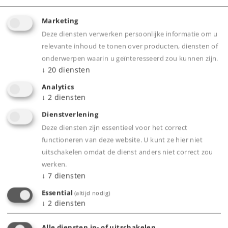
Marketing
Deze diensten verwerken persoonlijke informatie om u
relevante inhoud te tonen over producten, diensten of
onderwerpen waarin u geïnteresseerd zou kunnen zijn.
↓
20
diensten
Analytics
Highlights
↓
2
diensten
Dienstverlening
Optimierte Zugkraft: Erhöht die Traktion von
Deze diensten zijn essentieel voor het correct
Märklin H0-Lokomotiven auf geraden Strecken
functioneren van deze website. U kunt ze hier niet
und Steigungen
uitschakelen omdat de dienst anders niet correct zou
Hochwertige Qualität: Robuste Gummi-
werken.
Mischung für lange Lebensdauer und
↓
7
diensten
zuverlässige Leistung
Essential
(altijd nodig)
Praktisches 10er-Set: Ideal für mehrere
↓
2
diensten
Fahrzeuge oder als Ersatz für zukünftige
Alle diensten in- of uitschakelen