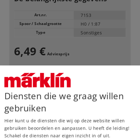
Art.nr.
7153
Spoor / Schaalgrootte
H0 /
1:87
Type
Sonstiges
6,49 €
Adviesprijs
inhoud: 10 stuks
Leverbaar vanaf fabriek.
Diensten die we graag willen
Webwinkel
gebruiken
Dealer zoeken
Hier kunt u de diensten die wij op deze website willen
gebruiken beoordelen en aanpassen. U heeft de leiding!
Downloads
Schakel de diensten naar eigen inzicht in of uit.