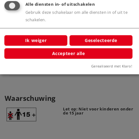
Alle diensten in- of uitschakelen
Gebruik deze schakelaar om alle diensten in of uit te
schakelen.
Product
Ik weiger
Geselecteerde
Accepteer alle
Productinfo
Gerealiseerd met Klaro!
Waarschuwing
Let op: Niet voor kinderen onder
de 15 jaar