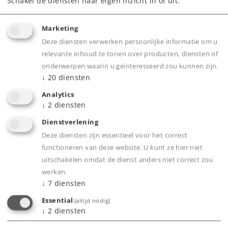
Schakel de diensten naar eigen inzicht in of uit.
Downloads
Marketing
Deze diensten verwerken persoonlijke informatie om u
relevante inhoud te tonen over producten, diensten of
onderwerpen waarin u geïnteresseerd zou kunnen zijn.
↓
20
diensten
Analytics
↓
2
diensten
Highlights
Dienstverlening
Optimale Traktion: Erhöht die Haftung und
Deze diensten zijn essentieel voor het correct
sorgt für eine stabile Kraftübertragung bei
functioneren van deze website. U kunt ze hier niet
Märklin H0-Lokomotiven
uitschakelen omdat de dienst anders niet correct zou
werken.
Hochwertiges Material: Lange Lebensdauer
↓
7
diensten
und zuverlässige Leistung
Essential
(altijd nodig)
Praktisches 10er-Set: Einfacher Austausch für
↓
2
diensten
mehrere Fahrzeuge oder als Ersatzvorrat