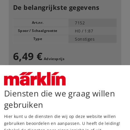
De belangrijkste gegevens
Art.nr.
7152
Spoor / Schaalgrootte
H0 /
1:87
Type
Sonstiges
6,49 €
Adviesprijs
inhoud: 10 stuks
Leverbaar vanaf fabriek.
Diensten die we graag willen
Webwinkel
gebruiken
Hier kunt u de diensten die wij op deze website willen
Dealer zoeken
gebruiken beoordelen en aanpassen. U heeft de leiding!