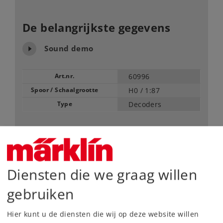
De belangrijkste gegevens
Sound demo
Art.nr.
60996
Spoor / Schaalgrootte
H0 /
1:87
Type
Decoders
99,99 €
Adviesprijs
Diensten die we graag willen
Leverbaar vanaf fabriek.
gebruiken
Webwinkel
Hier kunt u de diensten die wij op deze website willen