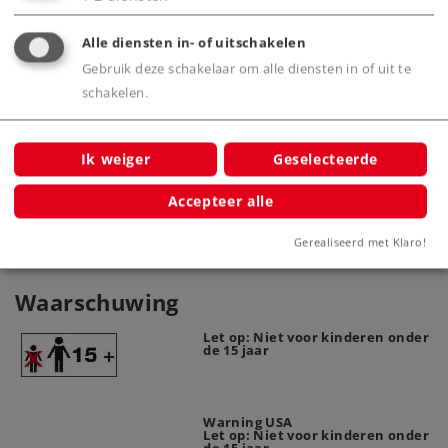
Alle diensten in- of uitschakelen
Product
Gebruik deze schakelaar om alle diensten in of uit te
schakelen.
Productinfo
Ik weiger
Geselecteerde
Accepteer alle
Gerealiseerd met Klaro!
Waarschuwing
Let op: Niet voor kinderen onder
de 15 jaar
Warning USA
Let op: Niet voor kinderen onder