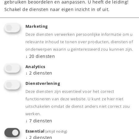
gebruiken beoordelen en aanpassen. U heeft de leiding!
Dealer zoeken
Schakel de diensten naar eigen inzicht in of uit.
Downloads
Marketing
Deze diensten verwerken persoonlijke informatie om u
relevante inhoud te tonen over producten, diensten of
onderwerpen waarin u geïnteresseerd zou kunnen zijn.
↓
20
diensten
Analytics
↓
2
diensten
Highlights
Dienstverlening
Deze diensten zijn essentieel voor het correct
geschikt voor mfx-/DCC-/RailCom®.
functioneren van deze website. U kunt ze hier niet
Volledige integratie in het digitale systeem van
uitschakelen omdat de dienst anders niet correct zou
Märklin.
werken.
↓
7
diensten
Extra fysieke uitgangen.
Märklin's eigen mapping.
Essential
(altijd nodig)
↓
2
diensten