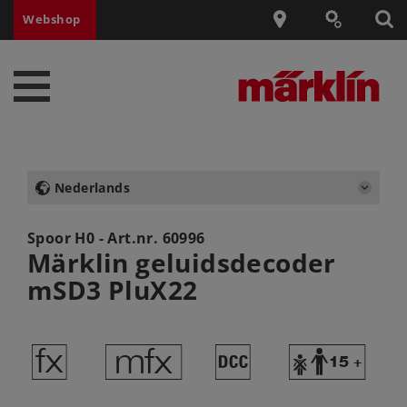
Webshop
Nederlands
Spoor H0 - Art.nr.
60996
Märklin geluidsdecoder
mSD3 PluX22
d
e
§
Y