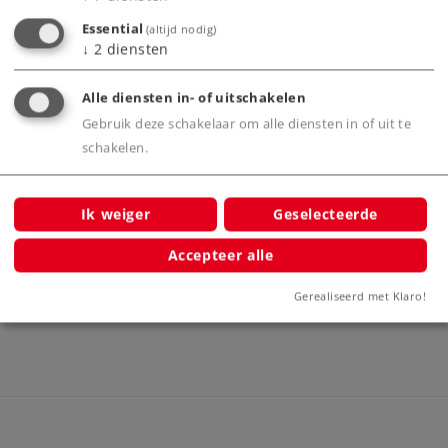
Essential
(altijd nodig)
↓
2
diensten
t
Alle diensten in- of uitschakelen
 voor
Gebruik deze schakelaar om alle diensten in of uit te
schakelen.
Ik weiger
Geselecteerde
Decoder-Programmer
O
60971
Accepteer alle
Gerealiseerd met Klaro!