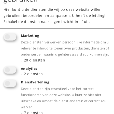
Hier kunt u de diensten die wij op deze website willen
Onderdelen bestellen
gebruiken beoordelen en aanpassen. U heeft de leiding!
Schakel de diensten naar eigen inzicht in of uit.
Marketing
Deze diensten verwerken persoonlijke informatie om u
relevante inhoud te tonen over producten, diensten of
onderwerpen waarin u geïnteresseerd zou kunnen zijn.
Product
↓
20
diensten
Analytics
↓
2
diensten
Productinfo
Dienstverlening
Deze diensten zijn essentieel voor het correct
functioneren van deze website. U kunt ze hier niet
uitschakelen omdat de dienst anders niet correct zou
werken.
Bijbehorende producten
↓
7
diensten