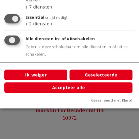
werken.
↓
7
diensten
Essential
(altijd nodig)
↓
2
diensten
Bijbehorende producten
Alle diensten in- of uitschakelen
Gebruik deze schakelaar om alle diensten in of uit te
schakelen.
SD3
M-652
Ik weiger
Geselecteerde
Accepteer alle
Gerealiseerd met Klaro!
märklin LocDecoder mLD3
Mä
60972