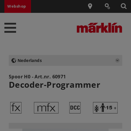
Webshop
Nederlands
Spoor H0 - Art.nr.
60971
Decoder-Programmer
d
e
§
Y