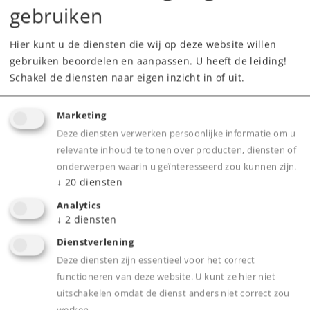
gebruiken
Hier kunt u de diensten die wij op deze website willen
gebruiken beoordelen en aanpassen. U heeft de leiding!
Schakel de diensten naar eigen inzicht in of uit.
Marketing
Highlights
Deze diensten verwerken persoonlijke informatie om u
relevante inhoud te tonen over producten, diensten of
Snel programmeren van de märklin decoders
onderwerpen waarin u geïnteresseerd zou kunnen zijn.
mLD3 en mSD3
↓
20
diensten
Analytics
↓
2
diensten
Product
Dienstverlening
Deze diensten zijn essentieel voor het correct
functioneren van deze website. U kunt ze hier niet
uitschakelen omdat de dienst anders niet correct zou
Productinfo